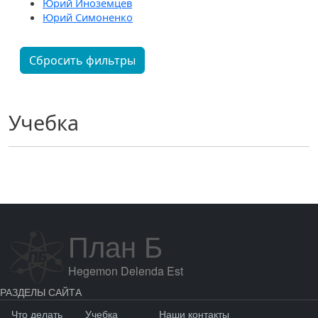
Юрий Иноземцев
Юрий Симоненко
Сбросить фильтры
Учебка
План Б
Hegemon Delenda Est
РАЗДЕЛЫ САЙТА
Что делать
Учебка
Наши контакты