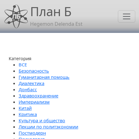
Перейти к основному содержанию
План Б
Hegemon Delenda Est
Категория
Безопасность
Гуманитарная помощь
Диалектика
Донбасс
Здравоохранение
Империализм
Китай
Критика
Культура и общество
Лекции по политэкономии
Постмодерн