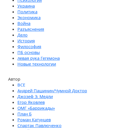
Психология
Украина
Политика
Экономика
Война
Разъяснения
Дело
История
Философия
ПБ основы
левая рука Гегемона
Новые технологии
Автор
Андрей Пашинин/Чумной Доктор
Джозеф Э. Медли
Егор Яковлев
ОМГ «Баррикады»
План Б
Роман Катунцев
Спартак Павлюченко