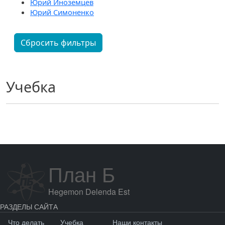
Юрий Иноземцев
Юрий Симоненко
Сбросить фильтры
Учебка
План Б
Hegemon Delenda Est
РАЗДЕЛЫ САЙТА
Что делать
Учебка
Наши контакты