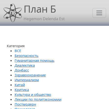
Перейти к основному содержанию
План Б
Hegemon Delenda Est
Категория
Безопасность
Гуманитарная помощь
Диалектика
Донбасс
Здравоохранение
Империализм
Китай
Критика
Культура и общество
Лекции по политэкономии
Постмодерн