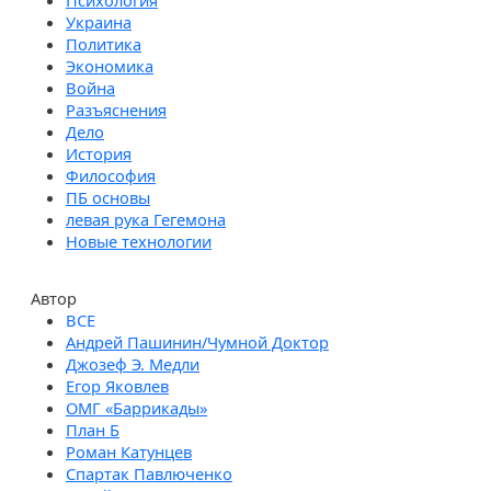
Психология
Украина
Политика
Экономика
Война
Разъяснения
Дело
История
Философия
ПБ основы
левая рука Гегемона
Новые технологии
Автор
Андрей Пашинин/Чумной Доктор
Джозеф Э. Медли
Егор Яковлев
ОМГ «Баррикады»
План Б
Роман Катунцев
Спартак Павлюченко