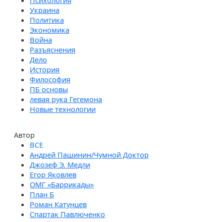
Психология
Украина
Политика
Экономика
Война
Разъяснения
Дело
История
Философия
ПБ основы
левая рука Гегемона
Новые технологии
Автор
Андрей Пашинин/Чумной Доктор
Джозеф Э. Медли
Егор Яковлев
ОМГ «Баррикады»
План Б
Роман Катунцев
Спартак Павлюченко