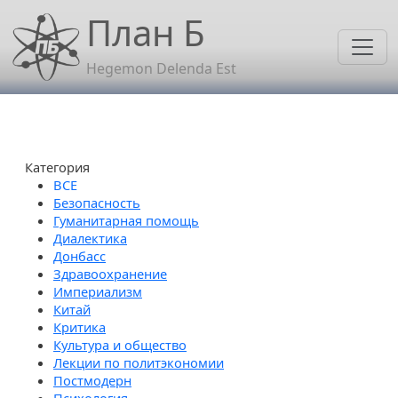
Перейти к основному содержанию
План Б
Hegemon Delenda Est
Категория
Безопасность
Гуманитарная помощь
Диалектика
Донбасс
Здравоохранение
Империализм
Китай
Критика
Культура и общество
Лекции по политэкономии
Постмодерн