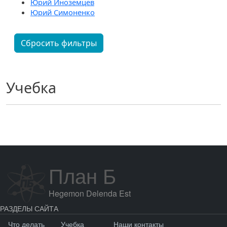
Юрий Иноземцев
Юрий Симоненко
Сбросить фильтры
Учебка
План Б
Hegemon Delenda Est
РАЗДЕЛЫ САЙТА
Что делать
Учебка
Наши контакты