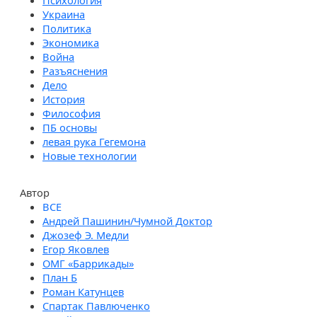
Психология
Украина
Политика
Экономика
Война
Разъяснения
Дело
История
Философия
ПБ основы
левая рука Гегемона
Новые технологии
Автор
Андрей Пашинин/Чумной Доктор
Джозеф Э. Медли
Егор Яковлев
ОМГ «Баррикады»
План Б
Роман Катунцев
Спартак Павлюченко