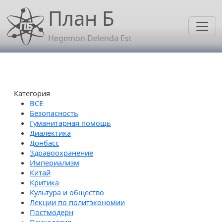
Перейти к основному содержанию
План Б
Hegemon Delenda Est
Категория
Безопасность
Гуманитарная помощь
Диалектика
Донбасс
Здравоохранение
Империализм
Китай
Критика
Культура и общество
Лекции по политэкономии
Постмодерн