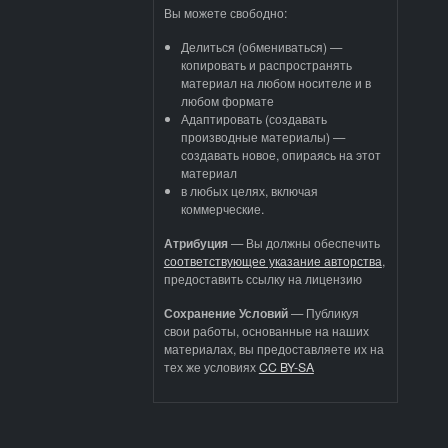
Вы можете свободно:
Делиться (обмениваться) —
копировать и распространять
материал на любом носителе и в
любом формате
Адаптировать (создавать
производные материалы) —
создавать новое, опираясь на этот
материал
в любых целях, включая
коммерческие.
Атрибуция
—
Вы должны обеспечить
соответствующее указание авторства
,
предоставить ссылку на лицензию
Сохранение Условий
— Публикуя
свои работы, основанные на наших
материалах, вы предоставляете их на
тех же условиях
CC BY-SA