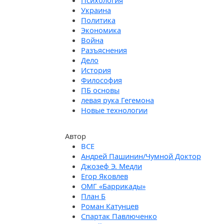
Психология
Украина
Политика
Экономика
Война
Разъяснения
Дело
История
Философия
ПБ основы
левая рука Гегемона
Новые технологии
Автор
Андрей Пашинин/Чумной Доктор
Джозеф Э. Медли
Егор Яковлев
ОМГ «Баррикады»
План Б
Роман Катунцев
Спартак Павлюченко