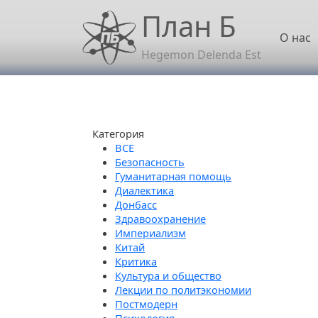
Перейти к основному содержанию
План Б
Осн
О нас
Hegemon Delenda Est
Категория
Безопасность
Гуманитарная помощь
Диалектика
Донбасс
Здравоохранение
Империализм
Китай
Критика
Культура и общество
Лекции по политэкономии
Постмодерн