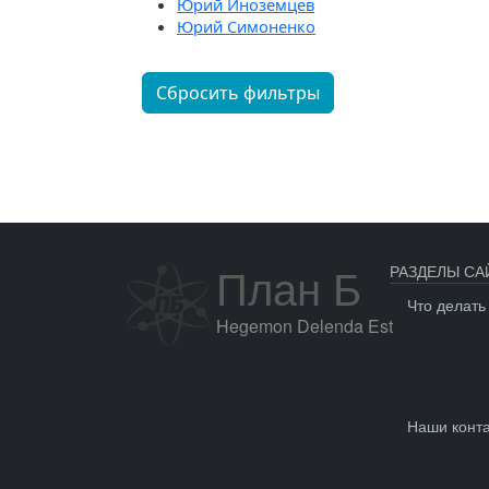
Юрий Иноземцев
Юрий Симоненко
Сбросить фильтры
План Б
РАЗДЕЛЫ СА
Что делать
Hegemon Delenda Est
Наши конт