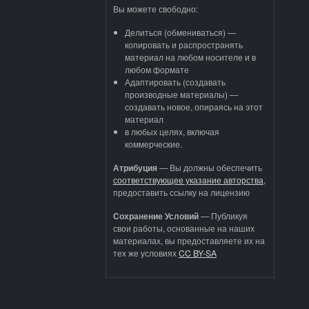
Вы можете свободно:
Делиться (обмениваться) —
копировать и распространять
материал на любом носителе и в
любом формате
Адаптировать (создавать
производные материалы) —
создавать новое, опираясь на этот
материал
в любых целях, включая
коммерческие.
Атрибуция
—
Вы должны обеспечить
соответствующее указание авторства
,
предоставить ссылку на лицензию
Сохранение Условий
— Публикуя
свои работы, основанные на наших
материалах, вы предоставляете их на
тех же условиях
CC BY-SA