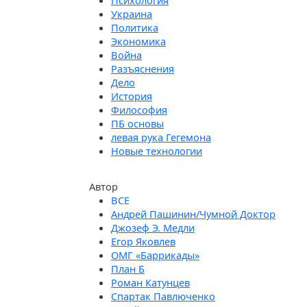
Психология
Украина
Политика
Экономика
Война
Разъяснения
Дело
История
Философия
ПБ основы
левая рука Гегемона
Новые технологии
Автор
Андрей Пашинин/Чумной Доктор
Джозеф Э. Медли
Егор Яковлев
ОМГ «Баррикады»
План Б
Роман Катунцев
Спартак Павлюченко