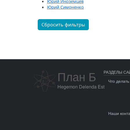
Юрий Иноземцев
Юрий Симоненко
Сбросить фильтры
План Б
РАЗДЕЛЫ СА
Что делать
Hegemon Delenda Est
Наши конт