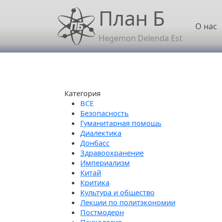
Перейти к основному содержанию
План Б
Осн
О нас
Hegemon Delenda Est
Категория
Безопасность
Гуманитарная помощь
Диалектика
Донбасс
Здравоохранение
Империализм
Китай
Критика
Культура и общество
Лекции по политэкономии
Постмодерн