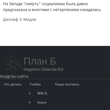
На Западе "смерть" социализма была давно
предсказана и многими с нетерпением ожидалась
Джозеф Э. Медли
План Б
Hegemon Delenda Est
РАЗДЕЛЫ САЙТА
Что делать
Учебка
Наши контакты
Wiki Б
Книги