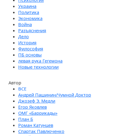
Психология
Украина
Политика
Экономика
Война
Разъяснения
Дело
История
Философия
ПБ основы
левая рука Гегемона
Новые технологии
Автор
Андрей Пашинин/Чумной Доктор
Джозеф Э. Медли
Егор Яковлев
ОМГ «Баррикады»
План Б
Роман Катунцев
Спартак Павлюченко