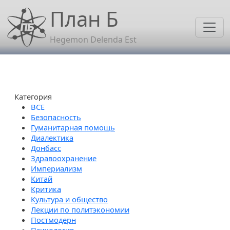
Перейти к основному содержанию
План Б
Hegemon Delenda Est
Категория
Безопасность
Гуманитарная помощь
Диалектика
Донбасс
Здравоохранение
Империализм
Китай
Критика
Культура и общество
Лекции по политэкономии
Постмодерн