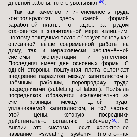
дневной работы, то его увольняют
.
49
Так как качество и интенсивность труда
контролируются здесь самой формой
заработной платы, то надзор за трудом
становится в значительной мере излишним.
Поэтому поштучная плата образует основу как
описанной выше современной работы на
дому, так и иерархически расчленённой
системы эксплуатации и угнетения.
Последняя имеет две основных формы. С
одной стороны, поштучная плата облегчает
внедрение паразитов между капиталистом и
наёмным рабочим, перепродажу труда
посредниками (subletting of labour). Прибыль
посредников образуется исключительно за
счёт разницы между ценой труда,
уплачиваемой капиталистом, и той частью
этой цены, которую посредники
действительно оставляют рабочему
. В
50
Англии эта система носит характерное
название «sweating system» (потогонная