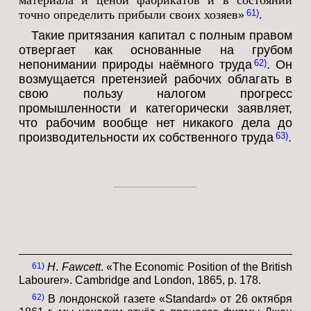
материала и ценой фабрикатов и в состоянии
точно определить прибыли своих хозяев»
.
61
Такие притязания капитал с полным правом
отвергает как основанные на грубом
непонимании природы наёмного труда
. Он
62
возмущается претензией рабочих облагать в
свою пользу налогом прогресс
промышленности и категорически заявляет,
что рабочим вообще нет никакого дела до
производительности их собственного труда
.
63
61
Н
.
Fawcett
. «The Economic Position of the British
Labourer». Cambridge and London, 1865, p. 178.
62
В лондонской газете «Standard» от 26 октября