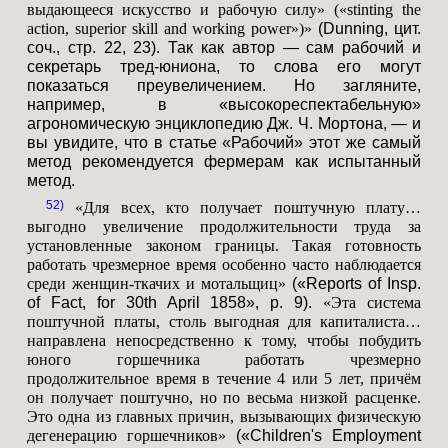
выдающееся искусство и рабочую силу» («stinting the
action, superior skill and working power»)»
(Dunning, цит.
соч., стр. 22, 23). Так как автор — сам рабочий и
секретарь тред-юниона, то слова его могут
показаться преувеличением. Но загляните,
например, в «высокореспектабельную»
агрономическую энциклопедию Дж. Ч. Мортона, — и
вы увидите, что в статье «Рабочий» этот же самый
метод рекомендуется фермерам как испытанный
метод.
52
«Для всех, кто получает поштучную плату…
выгодно увеличение продолжительности труда за
установленные законом границы. Такая готовность
работать чрезмерное время особенно часто наблюдается
среди женщин-ткачих и мотальщиц»
(«Reports of Insp.
of Fact, for 30th April 1858», p. 9).
«Эта система
поштучной платы, столь выгодная для капиталиста…
направлена непосредственно к тому, чтобы побудить
юного горшечника работать чрезмерно
продолжительное время в течение 4 или 5 лет, причём
он получает поштучно, но по весьма низкой расценке.
Это одна из главных причин, вызывающих физическую
дегенерацию горшечников»
(«Children's Employment