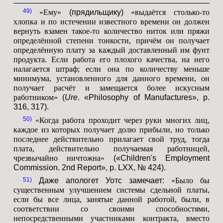
49
«Ему»
(прядильщику)
«выдаётся столько-то
хлопка и по истечении известного времени он должен
вернуть взамен такое-то количество ниток или пряжи
определённой степени тонкости, причём он получает
определённую плату за каждый доставленный им фунт
продукта. Если работа его плохого качества, на него
налагается штраф; если она по количеству меньше
минимума, установленного для данного времени, он
получает расчёт и замещается более искусным
работником»
(
Ure
. «Philosophy of Manufactures», p.
316, 317).
50
«Когда работа проходит через руки многих лиц,
каждое из которых получает долю прибыли, но только
последнее действительно прилагает свой труд, тогда
плата, действительно получаемая работницей,
чрезвычайно ничтожна»
(«Children's Employment
Commission. 2nd Report», p. LXX, № 424).
51
Даже апологет Уотс замечает:
«Было бы
существенным улучшением системы сдельной платы,
если бы все лица, занятые данной работой, были, в
соответствии со своими способностями,
непосредственными участниками контракта, вместо