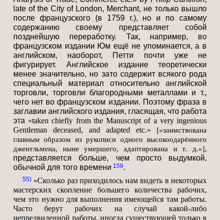
late of the City of London, Merchant, не только вышло
после французского (в 1759 г.), но и по самому
содержанию своему представляет собой
позднейшую переработку. Так, например, во
французском издании Юм ещё не упоминается, а в
английском, наоборот, Петти почти уже не
фигурирует. Английское издание теоретически
менее значительно, но зато содержит всякого рода
специальный материал относительно английской
торговли, торговли благородными металлами и т.,
чего нет во французском издании. Поэтому фраза в
заглавии английского издания, гласящая, что работа
эта
«taken chiefly from the Manuscript of a very ingenious
Gentleman deceased, and adapted etc.»
[«заимствована
главным образом из рукописи одного высокоодарённого
,
джентльмена, ныне умершего, адаптирована и т. д.»]
представляется больше, чем просто выдумкой,
159
обычной для того времени
.
55
«Сколько раз приходилось нам видеть в некоторых
мастерских скопление большего количества рабочих,
чем это нужно для выполнения имеющейся там работы.
Часто берут рабочих на случай какой-либо
непредвиденной работы, иногда существующей только в