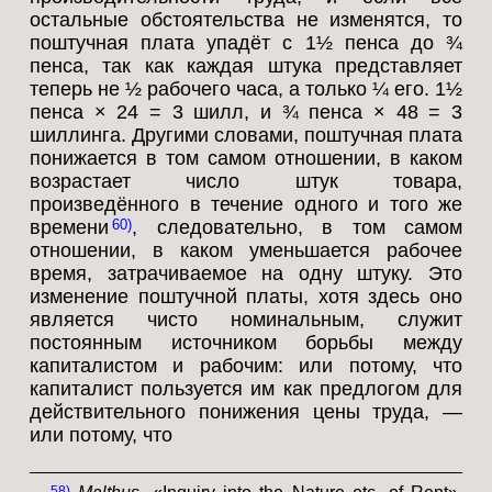
остальные обстоятельства не изменятся, то
поштучная плата упадёт с 1½ пенса до ¾
пенса, так как каждая штука представляет
теперь не ½ рабочего часа, а только ¼ его. 1½
пенса × 24 = 3 шилл, и ¾ пенса × 48 = 3
шиллинга. Другими словами, поштучная плата
понижается в том самом отношении, в каком
возрастает число штук товара,
произведённого в течение одного и того же
времени
, следовательно, в том самом
60
отношении, в каком уменьшается рабочее
время, затрачиваемое на одну штуку. Это
изменение поштучной платы, хотя здесь оно
является чисто номинальным, служит
постоянным источником борьбы между
капиталистом и рабочим: или потому, что
капиталист пользуется им как предлогом для
действительного понижения цены труда, —
или потому, что
58