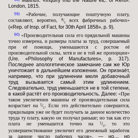
Malthus
. «Inquiry into the Nature etc. of Rent».
London, 1815.
59
«Рабочие, получающие поштучную плату,
4
составляют, вероятно,
/
всех фабричных рабочих»
5
(«Rep. of Insp. of Fact, for 30th April 1858», p. 9).
60
«Производительная сила его прядильной машины
точно измерена, и размеры платы за труд, совершаемый
при её помощи, уменьшаются с ростом её
производительной силы, хотя и не в той же пропорции»
(Ure. «Philosophy of Manufactures», p. 317).
Последнее апологетическое замечание сам же Юр
уничтожает в дальнейшем изложении. Он признаёт,
например, что при удлинении мюля добавочный
труд вызывается самый этим удлинением.
Следовательно, труд уменьшается не в той степени,
в какой растёт его производительность. Далее:
«При
таком увеличении машины её производительная сила
1
возрастает на
/
. Если это действительно совершится,
5
прядильщик уже не будет получать за данное количество
труда ту плату, какую он получал раньше; но так как его
1
плата не уменьшится точно на
/
, то это
5
усовершенствование увеличит его денежный заработок
за данное число рабочих часов»
, — но… но