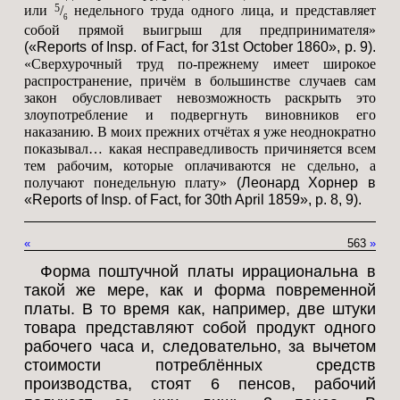
5
или
/
недельного труда одного лица, и представляет
6
собой прямой выигрыш для предпринимателя»
(«Reports of Insp. of Fact, for 31st October 1860», p. 9).
«Сверхурочный труд по-прежнему имеет широкое
распространение, причём в большинстве случаев сам
закон обусловливает невозможность раскрыть это
злоупотребление и подвергнуть виновников его
наказанию. В моих прежних отчётах я уже неоднократно
показывал… какая несправедливость причиняется всем
тем рабочим, которые оплачиваются не сдельно, а
получают понедельную плату»
(Леонард Хорнер в
«Reports of Insp. of Fact, for 30th April 1859», p. 8, 9).
«
563
»
Форма поштучной платы иррациональна в
такой же мере, как и форма повременной
платы. В то время как, например, две штуки
товара представляют собой продукт одного
рабочего часа и, следовательно, за вычетом
стоимости потреблённых средств
производства, стоят 6 пенсов, рабочий