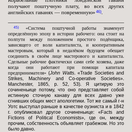
Корабельные плотники лондонской гавани
получают поштучную плату, во всех других
английских гаванях — повременную»
.
46
45
«Система поштучной работы знаменует
определённую эпоху в истории рабочего: она стоит на
полпути между положением простого подёнщика,
зависящего от воли капиталиста, и кооперативным
мастеровым, который в недалёком будущем обещает
соединить в своём лице мастерового и капиталиста.
Сдельные рабочие фактически сами себе хозяева, даже
когда они работают при помощи капитала
предпринимателя»
(
John Watts
. «Trade Societies and
Strikes, Machinery and Co-operative Societies».
Manchester, 1865, p. 52, 53). Я цитирую это
сочиненьице потому, что оно представляет собой
истинную сточную канаву для всех давно уже
сгнивших общих мест апологетики. Тот же самый г-н
Уотс выступал раньше в качестве оуэниста и в 1842
г. опубликовал другое сочиненьице: «Facts and
Fictions of Political Economists», где он, между
прочим, собственность объявляет грабежом. Но это
было давно.