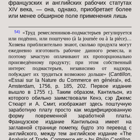
французских и английских рабочих статутах
XIV века, — она, однако, приобретает более
или менее обширное поле применения лишь
54
«Труд ремесленников-подмастерьев регулируется
или подённо, или поштучно (à la journée ou à la pièce)…
Хозяева приблизительно знают, сколько продукта могут
ежедневно изготовить рабочие данного ремесла, и
поэтому зачастую оплачивают их пропорционально
произведённому продукту; при этом собственный
интерес подмастерьев, независимо от надзора,
побуждает их трудиться возможно дольше»
(
Cantillon
,
«Essai sur la Nature du Commerce en général», ed.
Amsterdam, 1756, p. 185, 202. Первое издание
вышло в 1755 г.). Таким образом, Кантильон, из
которого обильно заимствовали Кенэ, сэр Джемс
Стюарт и А. Смит, изображает здесь поштучную
заработную плату просто как модифицированную
форму повременной заработной платы.
Французское издание Кантильона имеет на
заглавной странице пометку, будто это перевод с
английского, между тем английское издание «The
Analysis of Trade, Commerce etc.» by
Philip Cantillon
,