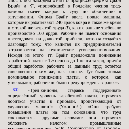
1861 г. мы находим отчёт о процессе фирмы Джон
Брайт и К°,
«привлёкшей в Рочдейле членов тред-
юниона ткачей ковров к суду по обвинению в
запугивании. Фирма Брайт ввела новые машины,
которые вырабатывают 240 ярдов ковра в такое же время
и с такой же затратой труда (!), каких раньше требовало
производство 160 ярдов. Рабочие не имеют основания
претендовать на долю той прибыли, которая создаётся
благодаря тому, что капитал их предпринимателей
затрачивается на технические усовершенствования.
Исходя из этого, гг. Брайт предложили понижение
заработной платы с 1½ пенсов до 1 пенса за ярд, причём
общий заработок рабочего за данный труд остаётся
совершенно таким же, как раньше. Тут было только
номинальное понижение платы, о котором, как
утверждают, рабочие не были предупреждены заранее»
.
63
«Тред-юнионы, стараясь поддерживать
определённый уровень заработной платы, стремятся
добиться участия в прибыли, проистекающей от
улучшения машин!»
(Ужасно!..)
«Они требуют
повышения платы на том основании, что труд
сокращается… другими словами: они стремятся
обложить налогом промышленные
усовершенствования»
(«On Combination of Trades».