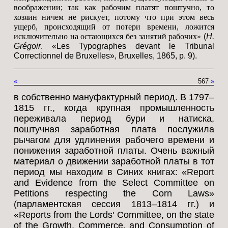
воображении; так как рабочим платят поштучно, то
хозяин ничем не рискует, потому что при этом весь
ущерб, происходящий от потери времени, ложится
исключительно на остающихся без занятий рабочих»
(
H.
Grégoir
. «Les Typographes devant le Tribunal
Correctionnel de Bruxelles», Bruxelles, 1865, p. 9).
«
567
»
в собственно мануфактурный период. В 1797–
1815 гг., когда крупная промышленность
переживала период бури и натиска,
поштучная заработная плата послужила
рычагом для удлинения рабочего времени и
понижения заработной платы. Очень важный
материал о движении заработной платы в тот
период мы находим в Синих книгах: «Report
and Evidence from the Select Committee on
Petitions respecting the Corn Laws»
(парламентская сессия 1813–1814 гг.) и
«Reports from the Lords' Committee, on the state
of the Growth, Commerce, and Consumption of