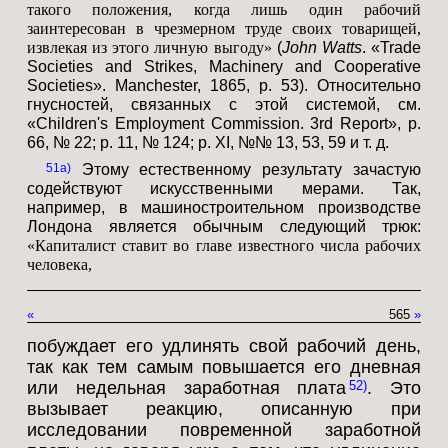
такого положения, когда лишь один рабочий
заинтересован в чрезмерном труде своих товарищей,
извлекая из этого личную выгоду»
(
John Watts
. «Trade
Societies and Strikes, Machinery and Cooperative
Societies». Manchester, 1865, p. 53). Относительно
гнусностей, связанных с этой системой, см.
«Children's Employment Commission. 3rd Report», p.
66, № 22; p. 11, № 124; p. XI, №№ 13, 53, 59 и т. д.
51a
Этому естественному результату зачастую
содействуют искусственными мерами. Так,
например, в машиностроительном производстве
Лондона является обычным следующий трюк:
«Капиталист ставит во главе известного числа рабочих
человека,
«
565
»
побуждает его удлинять свой рабочий день,
так как тем самым повышается его дневная
или недельная заработная плата
. Это
52
вызывает реакцию, описанную при
исследовании повременной заработной