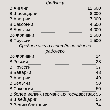
фабрику
В Англии
12 600
В Швейцарии
8 000
В Австрии
7 000
В Саксонии
4 500
В Бельгии
4 000
Во Франции
1 500
В Пруссии
1 500
Среднее число веретён на одного
рабочего
Во Франции
14
В России
28
В Пруссии
37
В Баварии
48
В Австрии
49
В Бельгии
50
В Саксонии
50
В более мелких германских государствах
55
В Швейцарии
55
В Великобритании
74