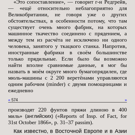
«Это сопоставление», — говорит г-н Редгрейв,
— «ещё относительно неблагоприятно для
Великобритании, не говоря уже о других
обстоятельствах, в особенности потому, что там
существует очень много фабрик, на которых
машинное ткачество соединено с прядением, а
между тем из расчёта не исключено ни одного
человека, занятого у ткацкого станка. Напротив,
иностранные фабрики в своём большинстве
только прядильные. Если было бы возможно
найти вполне сравнимые данные, я мог бы
назвать в моём округе много бумагопрядилен, где
мюль-машины с 2 200 веретёнами управляются
одним рабочим (minder) с двумя помощницами и
ежедневно
«
574
»
производят 220 фунтов пряжи длиною в 400
миль»
(«Reports of Insp. of Fact, for
(английских)
31st October 1866», p. 31–37 passim).
Как известно, в Восточной Европе и в Азии