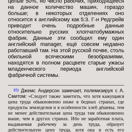
целые 50%, но число рабочих, приходящееся
на данное количество машин, гораздо
больше; в некоторых отделениях оно
относится к английскому как 5:3. Г-н Редгрейв
приводит очень подробные данные
относительно русских хлопчатобумажных
фабрик. Данные эти сообщил ему один
английский manager, ещё совсем недавно
работавший там. На этой русской почве, столь
обильной всяческими безобразиями,
находятся в полном расцвете старые ужасы
младенческого периода английской
фабричной системы.
65
Джемс Андерсон замечает, полемизируя с А.
Смитом:
«Следует также заметить, что хотя кажущаяся
цена труда обыкновенно ниже в бедных странах, где
продукты земледелия и в особенности хлеб дёшевы, тем
не менее действительная цена труда там обыкновенно
выше, чем в других странах. Ибо не заработная плата,
выдаваемая рабочему за день труда, образует
действительную цену труда, хотя она и есть его