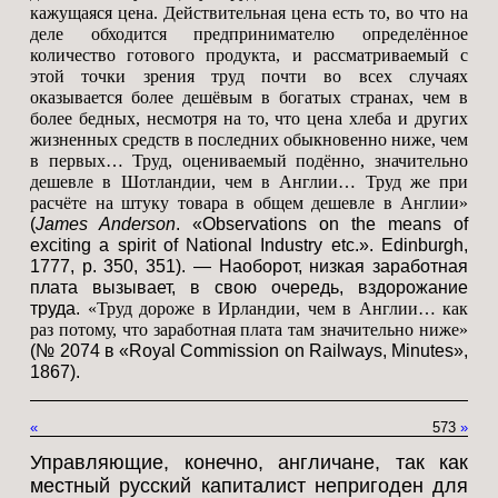
кажущаяся цена. Действительная цена есть то, во что на
деле обходится предпринимателю определённое
количество готового продукта, и рассматриваемый с
этой точки зрения труд почти во всех случаях
оказывается более дешёвым в богатых странах, чем в
более бедных, несмотря на то, что цена хлеба и других
жизненных средств в последних обыкновенно ниже, чем
в первых… Труд, оцениваемый подённо, значительно
дешевле в Шотландии, чем в Англии… Труд же при
расчёте на штуку товара в общем дешевле в Англии»
(
James Anderson
. «Observations on the means of
exciting a spirit of National Industry etc.». Edinburgh,
1777, p. 350, 351). — Наоборот, низкая заработная
плата вызывает, в свою очередь, вздорожание
труда.
«Труд дороже в Ирландии, чем в Англии… как
раз потому, что заработная плата там значительно ниже»
(№ 2074 в «Royal Commission on Railways, Minutes»,
1867).
«
573
»
Управляющие, конечно, англичане, так как
местный русский капиталист непригоден для