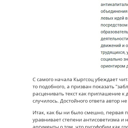
С самого начала Кыргсоц убеждает чита
то подобного, а призван показать "за
расценивать текст как приглашение к д
случилось. Достойного ответа автор не
Итак, как бы ни было смешно, первая п
уравнивает степени антисоветизма и н
аргументы о том, что русофобии как г