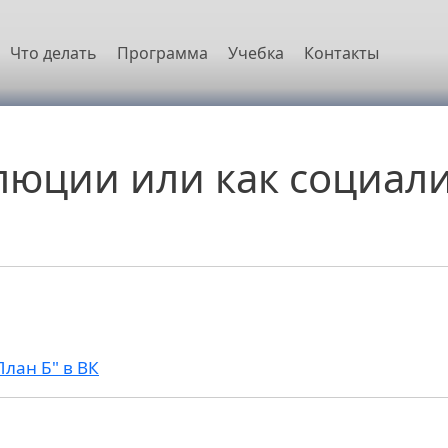
овная навигация
Что делать
Программа
Учебка
Контакты
люции или как социал
План Б" в ВК