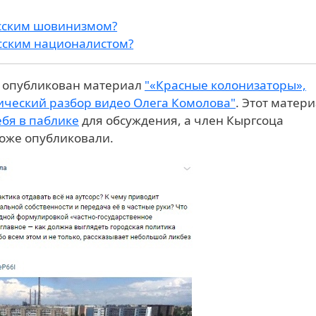
сским шовинизмом?
сским националистом?
 опубликован материал
"«Красные колонизаторы»,
ический разбор видео Олега Комолова"
. Этот матер
ебя в паблике
для обсуждения, а член Кыргсоца
 тоже опубликовали.