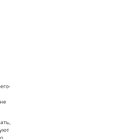
его-
 не
ать,
дуют
по