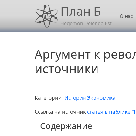
Перейти к основному содержанию
План Б
Осн
О нас
Hegemon Delenda Est
Аргумент к рево
источники
Категории
История
Экономика
Ссылка на источник
статья в паблике "
Содержание