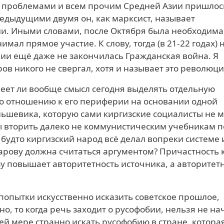
 проблемами и всем прочим Средней Азии пришлос
предыдущими двумя он, как марксист, называет
и. Иными словами, после Октября была необходима
мал прямое участие. К слову, тогда (в 21-22 годах) 
и ещё даже не закончилась Гражданская война. Я
ов никого не свергал, хотя и называет это революц
меет ли вообще смысл сегодня выделять отдельную
о отношению к его периферии на основании одной
ьшевика, которую сами киргизские социалисты не м
бы вторить далеко не коммунистическим учебникам п
 будто киргизский народ всё делал вопреки системе 
фарову должна считаться аргументом? Причастность 
у повышает авторитетность источника, а авторитет
 попытки искусственно исказить советское прошлое,
о, то когда речь заходит о русофобии, нельзя не на
й мере странно искать русофобию в стране, котора