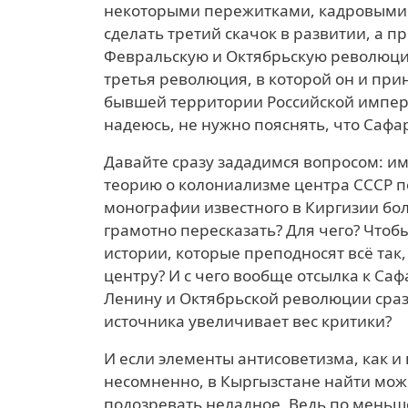
некоторыми пережитками, кадровыми
сделать третий скачок в развитии, а 
Февральскую и Октябрьскую революци
третья революция, в которой он и прини
бывшей территории Российской импери
надеюсь, не нужно пояснять, что Сафар
Давайте сразу зададимся вопросом: и
теорию о колониализме центра СССР п
монографии известного в Киргизии бол
грамотно пересказать? Для чего? Что
истории, которые преподносят всё так,
центру? И с чего вообще отсылка к Са
Ленину и Октябрьской революции сраз
источника увеличивает вес критики?
И если элементы антисоветизма, как и
несомненно, в Кыргызстане найти можн
подозревать неладное. Ведь по меньше