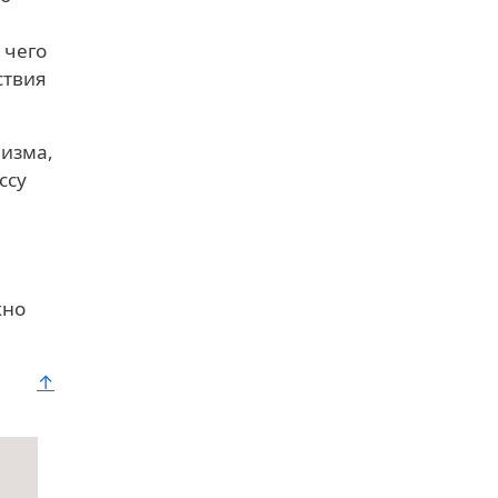
 чего
ствия
лизма,
ссу
жно
↑