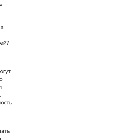
ь
на
ией?
огут
о
и
к
ность
чать
я