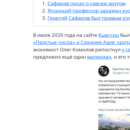
Сафаров писал о совсем другом
Японский профессор заражен ру
Георгий Сафаров был правым ру
В июле 2020 года на сайте
Кыргсоц
был
«Простые числа» и Средняя Азия: крит
экономист Олег Комолов репостнул
у с
предложил ещё один
материал
, и его