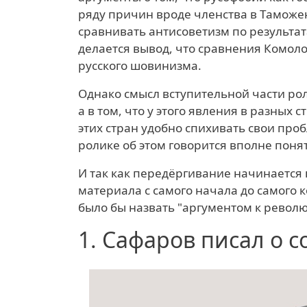
ряду причин вроде членства в Таможен
сравнивать антисоветизм по результа
делается вывод, что сравнения Комоло
русского шовинизма.
Однако смысл вступительной части ро
а в том, что у этого явления в разных
этих стран удобно спихивать свои пр
ролике об этом говорится вполне пон
И так как передёргивание начинается 
материала с самого начала до самого 
было бы назвать "аргументом к револ
1.
Сафаров писал о с