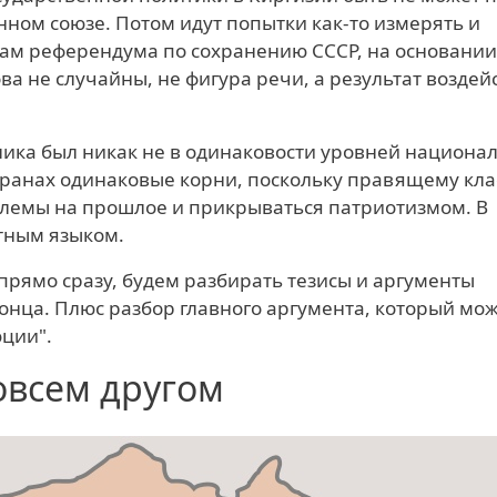
ном союзе. Потом идут попытки как-то измерять и
там референдума по сохранению СССР, на основании
ва не случайны, не фигура речи, а результат воздей
лика был никак не в одинаковости уровней национа
 странах одинаковые корни, поскольку правящему кла
облемы на прошлое и прикрываться патриотизмом. В
ятным языком.
прямо сразу, будем разбирать тезисы и аргументы
конца. Плюс разбор главного аргумента, который мо
юции".
овсем другом