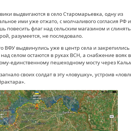
евики выдвигаются в село Старомарьевка, одну из
альное ими уже отжато, с молчаливого согласия РФ и
шь повесить флаг над сельским магазином и слинять
рой, разумеется, не последовало.
-го ВФУ выдвинулись уже в центр села и закрепились
над селом остаются в руках ВСН, а снабжение вояк в
ному-единственному пешеходному мосту через Каль
гнало своих солдат в эту «ловушку», устроив «ловл
йрактара».