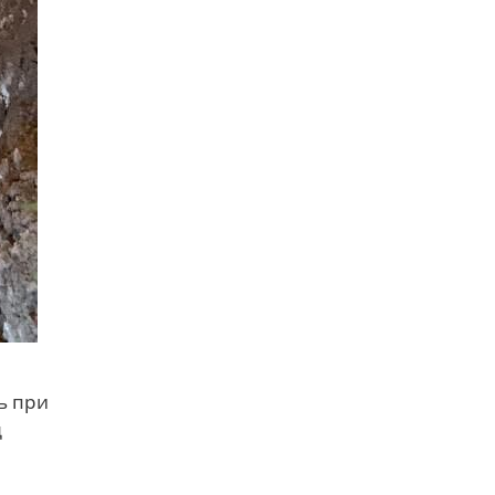
ь при
д