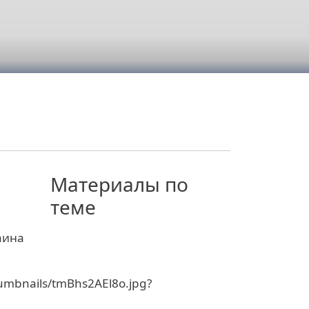
Материалы по
теме
аина
humbnails/tmBhs2AEl8o.jpg?