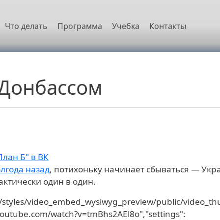
овная навигация
Что делать
Программа
Учебка
Контакты
 Донбассом
План Б" в ВК
лгода назад
, потихоньку начинает сбываться — Укр
актически один в один.
les/styles/video_embed_wysiwyg_preview/public/video_t
.youtube.com/watch?v=tmBhs2AEl8o","settings":