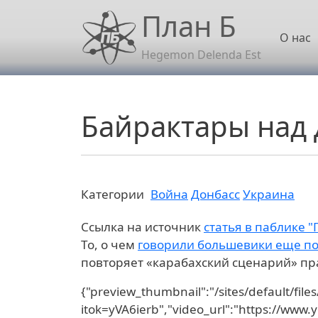
Перейти к основному содержанию
План Б
Осн
О нас
Hegemon Delenda Est
Байрактары над
Категории
Война
Донбасс
Украина
Ссылка на источник
статья в паблике "
То, о чем
говорили большевики еще по
повторяет «карабахский сценарий» пр
{"preview_thumbnail":"/sites/default/fi
itok=yVA6ierb","video_url":"https://www