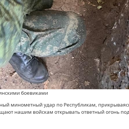
инскими боевиками
нный минометный удар по Республикам, прикрываяс
щают нашим войскам открывать ответный огонь по