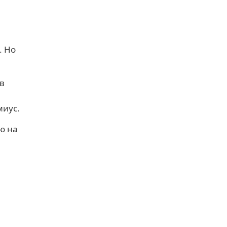
. Но
 в
миус.
ю на