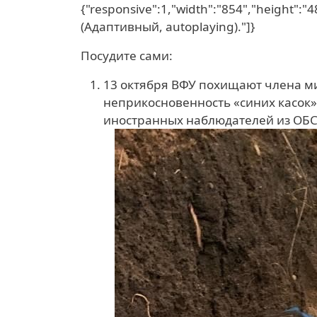
{"responsive":1,"width":"854","height":
(Адаптивный, autoplaying)."]}
Посудите сами:
13 октября ВФУ похищают члена ми
неприкосновенность «синих касок»
иностранных наблюдателей из ОБСЕ,