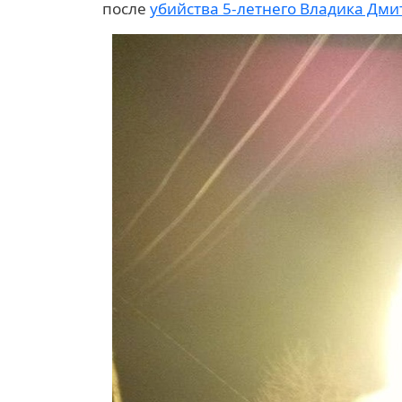
после
убийства 5-летнего Владика Дм