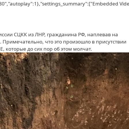
"480","autoplay":1},"settings_summary":["Embedded Vid
ссии СЦКК из ЛНР, гражданина РФ, наплевав на
. Примечательно, что это произошло в присутствии
 которые до сих пор об этом молчат.