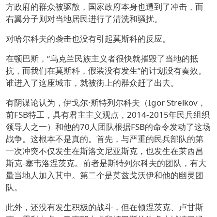
方政府的群众被驱散，国家政府本身也遭到了冲击，而
右翼分子则对当地居民进行了清洗和骚扰。
对哈尔科夫的袭击也没有引起莫斯科的反应。
在顿巴斯，“乌克兰民族主义者很快就摧毁了当地的抵
抗，而我们在莫斯科，假装没有发生”的计划没有奏效。
谁进入了这座城市，就被街上的群众赶了出去。
有阴谋论认为，伊戈尔·斯特列尔科夫（Igor Strelkov，
前FSB特工，具有君主主义观点，2014-2015年民兵组织
领导人之一）和他的70人团队根据FSB的命令发动了这场
战争。这根本不是真的。首先，与严重的民兵部队的第
一次冲突不仅发生在斯洛文尼亚斯克，也发生在莱西昌
斯克-塞韦洛涅茨克。前者是斯特列尔科夫的团队，有大
量当地人加入其中。第二个是莫兹戈沃伊和他的幽灵团
队。
此外，还没有发生积极的战斗，但在顿涅茨克、卢甘斯