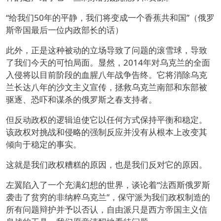
“给我们50年的平静，我们将变成一个香蕉共和国”（俄罗
斯帝国最后一位内政部长的话）
此外，正是这种被动的立场导致了问题的滚雪球，导致
了我们今天的可怕局面。显然，2014年对乌克兰的全面
入侵将以目前阶段的血腥八年战争告终。它将消除乌克
兰长达八年的沙文主义宣传，拯救乌克兰南部和东部被
驱逐、恐吓和谋杀的俄罗斯之春支持者。
但反动政权的逻辑迫使它以任何方式保持平衡和稳定。
该政权对挑战和侵略的强制反应并没有从根本上改变其
倾向于稳定的事实。
这就是我们政权糟糕的原因，也是我们反对它的原因。
左翼陷入了一个充满幻想的世界，谈论着“法西斯俄罗斯
袭击了贫穷的非纳粹乌克兰”，保守派为我们政权制造的
所有问题辩护并予以否认，自由派只是西方帝国主义信