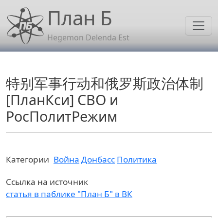
Перейти к основному содержанию
План Б
Hegemon Delenda Est
特别军事行动和俄罗斯政治体制
[ПланКси] СВО и
РосПолитРежим
Категории
Война
Донбасс
Политика
Ссылка на источник
статья в паблике "План Б" в ВК