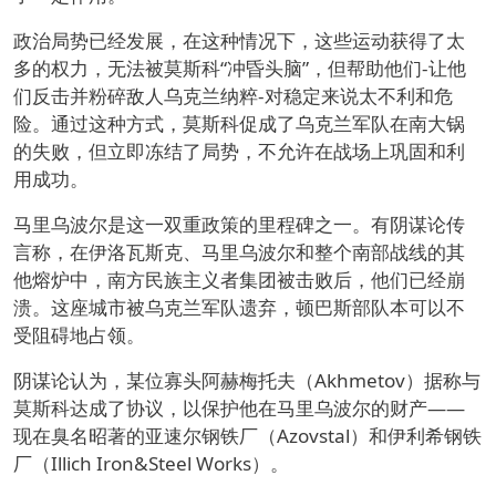
政治局势已经发展，在这种情况下，这些运动获得了太
多的权力，无法被莫斯科“冲昏头脑”，但帮助他们-让他
们反击并粉碎敌人乌克兰纳粹-对稳定来说太不利和危
险。通过这种方式，莫斯科促成了乌克兰军队在南大锅
的失败，但立即冻结了局势，不允许在战场上巩固和利
用成功。
马里乌波尔是这一双重政策的里程碑之一。有阴谋论传
言称，在伊洛瓦斯克、马里乌波尔和整个南部战线的其
他熔炉中，南方民族主义者集团被击败后，他们已经崩
溃。这座城市被乌克兰军队遗弃，顿巴斯部队本可以不
受阻碍地占领。
阴谋论认为，某位寡头阿赫梅托夫（Akhmetov）据称与
莫斯科达成了协议，以保护他在马里乌波尔的财产——
现在臭名昭著的亚速尔钢铁厂（Azovstal）和伊利希钢铁
厂（Illich Iron&Steel Works）。