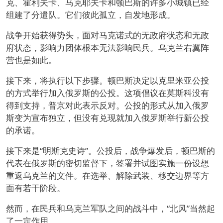
克、霍利夫卡、马克耶夫卡和顿巴斯的许多小城镇已经
组建了分遣队。它们彼此孤立，自发地形成。
战争开始获得势头，面对马克诺式的无政府状态和无政
府状态，影响力团体根本无法影响民兵。乌克兰右翼阵
营也是如此。
接下来，将执行以下步骤。顿巴斯决定以克里米亚公投
的方式举行加入俄罗斯的公投。这项倡议在莫斯科没有
得到支持，普京对此表示反对。公投的形式从加入俄罗
斯变为宣布独立，但没有兑现就加入俄罗斯举行新公投
的承诺。
接下来是“明斯克史诗”。公投后，战争爆发后，顿巴斯的
代表在俄罗斯的密切监督下，签署并试图实施一份设想
重返乌克兰的文件。在选举、解除武装、移交边界等方
面有若干阶段。
然而，在民兵和乌克兰军队之间的战斗中，“北风”当然起
了一定作用。