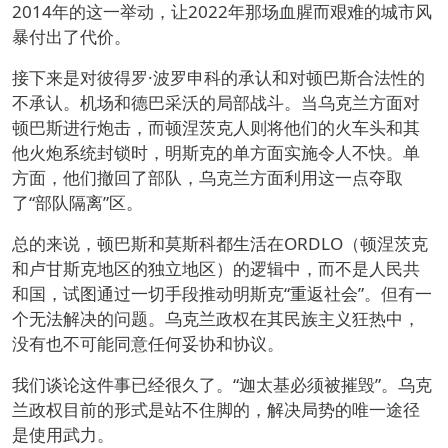
2014年的这一举动，让2022年那场血腥而艰难的城市风
暴付出了代价。
接下来是对彼得罗·波罗申科的承认和对顿巴斯合法性的
不承认。机场和德巴采沃的局部战斗。当乌克兰方面对
顿巴斯进行炮击，而顿涅茨克人则将他们的火车头和其
他火炮系统封锁时，明斯克的单方面实施令人不快。单
方面，他们撤回了部队，乌克兰方面利用这一点夺取
了“部队隔离”区。
总的来说，顿巴斯和莫斯科都生活在ORDLO（顿涅茨克
和卢甘斯克地区的独立地区）的逻辑中，而不是人民共
和国，试图通过一切手段推动明斯克“重返社会”。但有一
个无法解决的问题。乌克兰政权在其民族主义狂热中，
没有也不可能同意任何妥协和协议。
我们谈论这件事已经很久了。“迦太基必须被摧毁”。乌克
兰政权目前的形式是站不住脚的，解决局势的唯一途径
是使用武力。