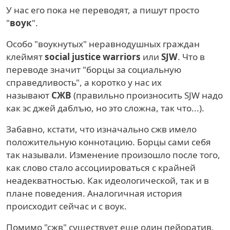
У нас его пока не переводят, а пишут просто
"
воук
".
Особо "воукнутых" неравнодушных граждан
клеймят
social justice warriors
или
SJW
. Что в
переводе значит "борцы за социальную
справедливость", а коротко у нас их
называют
СЖВ
(правильно произносить SJW надо
как эс джей даблъю, но это сложна, так что...).
Забавно, кстати, что изначально сжв имело
положительную коннотацию. Борцы сами себя
так называли. Изменение произошло после того,
как слово стало ассоциироваться с крайней
неадекватностью. Как идеологической, так и в
плане поведения. Аналогичная история
происходит сейчас и с воук.
Помимо "сжв" существует еще один пейоратив,