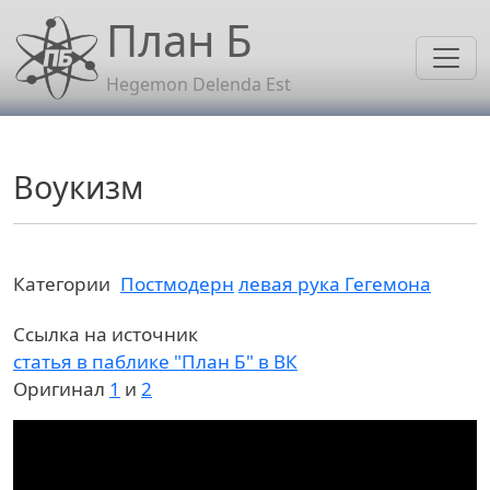
Перейти к основному содержанию
План Б
Hegemon Delenda Est
Воукизм
Категории
Постмодерн
левая рука Гегемона
Ссылка на источник
статья в паблике "План Б" в ВК
Оригинал
1
и
2