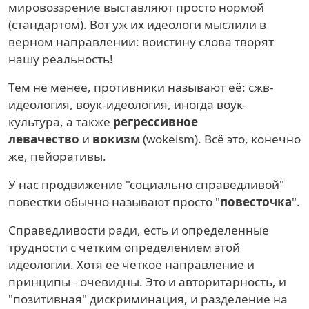
мировоззрение выставляют просто нормой
(стандартом). Вот уж их идеологи мыслили в
верном направлении: воистину слова творят
нашу реальность!
Тем не менее, противники называют её: сжв-
идеология, воук-идеология, иногда воук-
культура, а также
регрессивное
левачество
и
вокизм
(wokeism). Всё это, конечно
же, пейоративы.
У нас продвижение "социально справедливой"
повестки обычно называют просто "
повесточка
".
Справедливости ради, есть и определенные
трудности с четким определением этой
идеологии. Хотя её четкое направление и
принципы - очевидны. Это и авторитарность, и
"позитивная" дискриминация, и разделение на