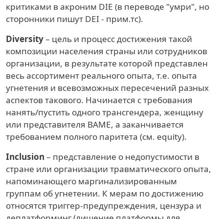
критиками в акроним DIE (в переводе "умри", но
сторонники пишут DEI - прим.тс).
Diversity
– цель и процесс достижения такой
композиции населения страны или сотрудников
организации, в результате которой представлен
весь ассортимент реального опыта, т.е. опыта
угнетения и всевозможных пересечений разных
аспектов такового. Начинается с требования
нанять/пустить одного трансгендера, женщину
или представителя BAME, а заканчивается
требованием полного паритета (см. equity).
Inclusion
– представление о недопустимости в
стране или организации травматического опыта,
напоминающего маргинализированным
группам об угнетении. К мерам по достижению
относятся триггер-предупреждения, цензура и
деплатформинг (лишение платформы для