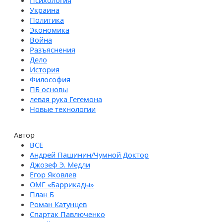
Психология
Украина
Политика
Экономика
Война
Разъяснения
Дело
История
Философия
ПБ основы
левая рука Гегемона
Новые технологии
Автор
Андрей Пашинин/Чумной Доктор
Джозеф Э. Медли
Егор Яковлев
ОМГ «Баррикады»
План Б
Роман Катунцев
Спартак Павлюченко