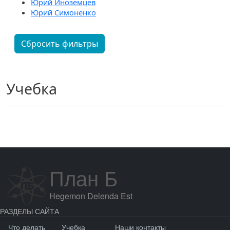
Юрий Иноземцев
Юрий Симоненко
Сбросить фильтры
Учебка
План Б
Hegemon Delenda Est
РАЗДЕЛЫ САЙТА
Что делать
Учебка
Наши контакты