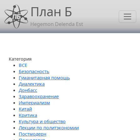
Перейти к основному содержанию
План Б
Hegemon Delenda Est
Категория
Безопасность
Гуманитарная помощь
Диалектика
Донбасс
Здравоохранение
Империализм
Китай
Критика
Культура и общество
Лекции по политэкономии
Постмодерн