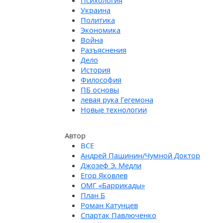
Психология
Украина
Политика
Экономика
Война
Разъяснения
Дело
История
Философия
ПБ основы
левая рука Гегемона
Новые технологии
Автор
Андрей Пашинин/Чумной Доктор
Джозеф Э. Медли
Егор Яковлев
ОМГ «Баррикады»
План Б
Роман Катунцев
Спартак Павлюченко