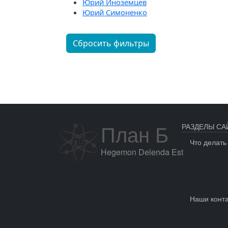
Юрий Иноземцев
Юрий Симоненко
Сбросить фильтры
План Б
РАЗДЕЛЫ СА
Что делать
Hegemon Delenda Est
Наши конт