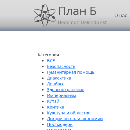
Перейти к основному содержанию
План Б
Осн
О нас
Hegemon Delenda Est
Категория
Безопасность
Гуманитарная помощь
Диалектика
Донбасс
Здравоохранение
Империализм
Китай
Критика
Культура и общество
Лекции по политэкономии
Постмодерн