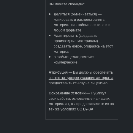
Вы можете свободно:
Делиться (обмениваться) —
копировать и распространять
материал на любом носителе и в
любом формате
Адаптировать (создавать
производные материалы) —
создавать новое, опираясь на этот
материал
в любых целях, включая
коммерческие.
Атрибуция
—
Вы должны обеспечить
соответствующее указание авторства
,
предоставить ссылку на лицензию
Сохранение Условий
— Публикуя
свои работы, основанные на наших
материалах, вы предоставляете их на
тех же условиях
CC BY-SA