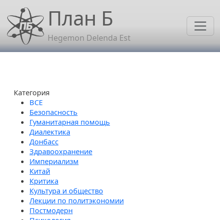
Перейти к основному содержанию
План Б
Hegemon Delenda Est
Категория
Безопасность
Гуманитарная помощь
Диалектика
Донбасс
Здравоохранение
Империализм
Китай
Критика
Культура и общество
Лекции по политэкономии
Постмодерн