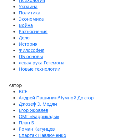
Психология
Украина
Политика
Экономика
Война
Разъяснения
Дело
История
Философия
ПБ основы
левая рука Гегемона
Новые технологии
Автор
Андрей Пашинин/Чумной Доктор
Джозеф Э. Медли
Егор Яковлев
ОМГ «Баррикады»
План Б
Роман Катунцев
Спартак Павлюченко