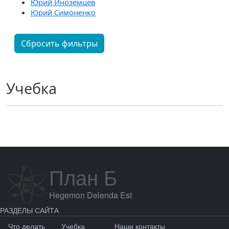
Юрий Иноземцев
Юрий Симоненко
Сбросить фильтры
Учебка
План Б
Hegemon Delenda Est
РАЗДЕЛЫ САЙТА
Что делать
Учебка
Наши контакты