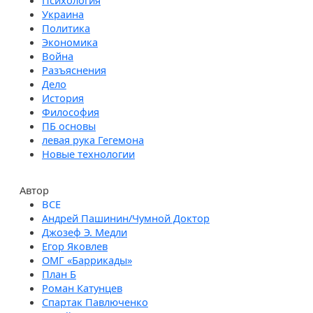
Психология
Украина
Политика
Экономика
Война
Разъяснения
Дело
История
Философия
ПБ основы
левая рука Гегемона
Новые технологии
Автор
Андрей Пашинин/Чумной Доктор
Джозеф Э. Медли
Егор Яковлев
ОМГ «Баррикады»
План Б
Роман Катунцев
Спартак Павлюченко