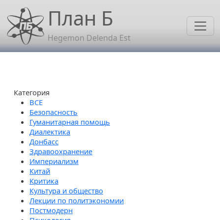
Перейти к основному содержанию
План Б
Hegemon Delenda Est
Категория
Безопасность
Гуманитарная помощь
Диалектика
Донбасс
Здравоохранение
Империализм
Китай
Критика
Культура и общество
Лекции по политэкономии
Постмодерн