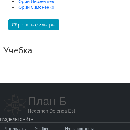
Юрий Иноземцев
Юрий Симоненко
Сбросить фильтры
Учебка
План Б
Hegemon Delenda Est
РАЗДЕЛЫ САЙТА
Что делать
Учебка
Наши контакты