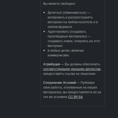
Вы можете свободно:
Делиться (обмениваться) —
копировать и распространять
материал на любом носителе и в
любом формате
Адаптировать (создавать
производные материалы) —
создавать новое, опираясь на этот
материал
в любых целях, включая
коммерческие.
Атрибуция
—
Вы должны обеспечить
соответствующее указание авторства
,
предоставить ссылку на лицензию
Сохранение Условий
— Публикуя
свои работы, основанные на наших
материалах, вы предоставляете их на
тех же условиях
CC BY-SA