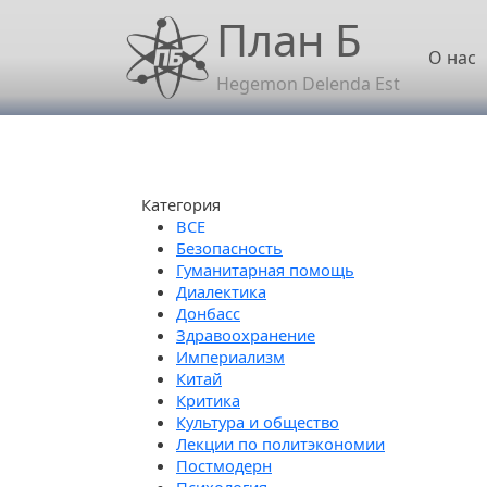
Перейти к основному содержанию
План Б
Осн
О нас
Hegemon Delenda Est
Категория
Безопасность
Гуманитарная помощь
Диалектика
Донбасс
Здравоохранение
Империализм
Китай
Критика
Культура и общество
Лекции по политэкономии
Постмодерн