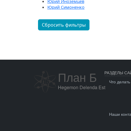
Юрий Иноземцев
Юрий Симоненко
Сбросить фильтры
План Б
РАЗДЕЛЫ СА
Что делать
Hegemon Delenda Est
Наши конт