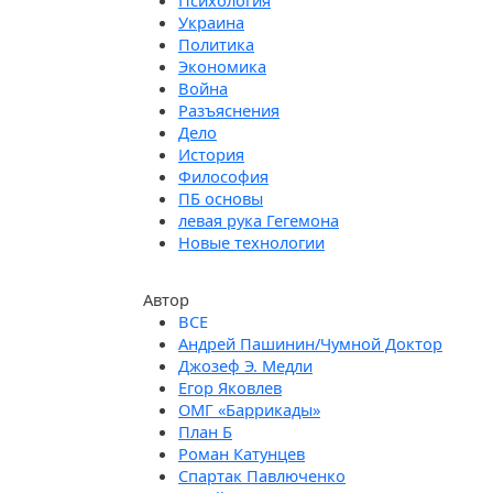
Психология
Украина
Политика
Экономика
Война
Разъяснения
Дело
История
Философия
ПБ основы
левая рука Гегемона
Новые технологии
Автор
Андрей Пашинин/Чумной Доктор
Джозеф Э. Медли
Егор Яковлев
ОМГ «Баррикады»
План Б
Роман Катунцев
Спартак Павлюченко