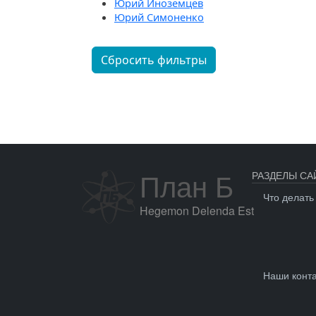
Юрий Иноземцев
Юрий Симоненко
Сбросить фильтры
План Б
РАЗДЕЛЫ СА
Что делать
Hegemon Delenda Est
Наши конт