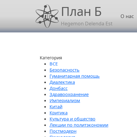
Перейти к основному содержанию
План Б
Осн
О нас
Hegemon Delenda Est
Категория
Безопасность
Гуманитарная помощь
Диалектика
Донбасс
Здравоохранение
Империализм
Китай
Критика
Культура и общество
Лекции по политэкономии
Постмодерн