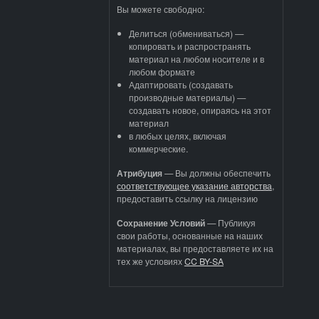
Вы можете свободно:
Делиться (обмениваться) —
копировать и распространять
материал на любом носителе и в
любом формате
Адаптировать (создавать
производные материалы) —
создавать новое, опираясь на этот
материал
в любых целях, включая
коммерческие.
Атрибуция
—
Вы должны обеспечить
соответствующее указание авторства
,
предоставить ссылку на лицензию
Сохранение Условий
— Публикуя
свои работы, основанные на наших
материалах, вы предоставляете их на
тех же условиях
CC BY-SA