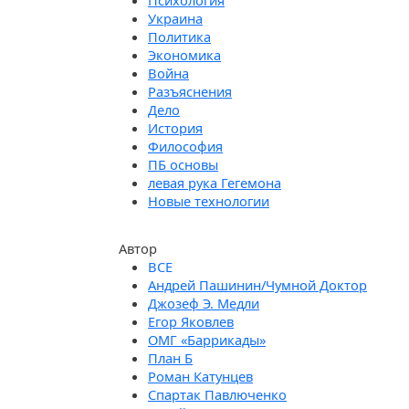
Психология
Украина
Политика
Экономика
Война
Разъяснения
Дело
История
Философия
ПБ основы
левая рука Гегемона
Новые технологии
Автор
Андрей Пашинин/Чумной Доктор
Джозеф Э. Медли
Егор Яковлев
ОМГ «Баррикады»
План Б
Роман Катунцев
Спартак Павлюченко