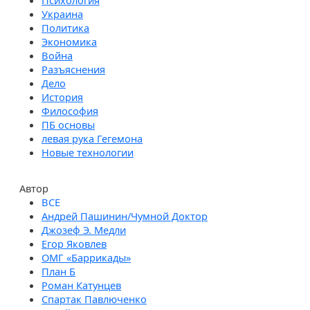
Психология
Украина
Политика
Экономика
Война
Разъяснения
Дело
История
Философия
ПБ основы
левая рука Гегемона
Новые технологии
Автор
Андрей Пашинин/Чумной Доктор
Джозеф Э. Медли
Егор Яковлев
ОМГ «Баррикады»
План Б
Роман Катунцев
Спартак Павлюченко