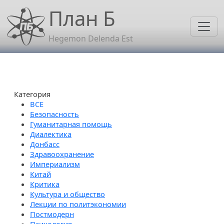
Перейти к основному содержанию
План Б
Hegemon Delenda Est
Категория
Безопасность
Гуманитарная помощь
Диалектика
Донбасс
Здравоохранение
Империализм
Китай
Критика
Культура и общество
Лекции по политэкономии
Постмодерн