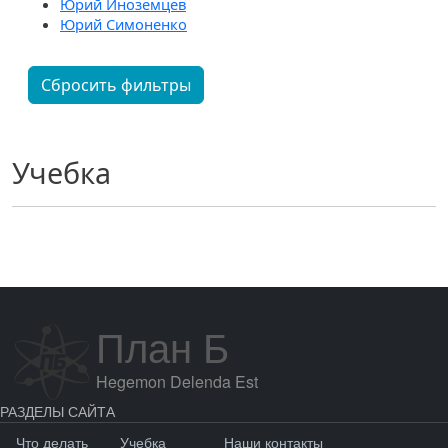
Юрий Иноземцев
Юрий Симоненко
Сбросить фильтры
Учебка
План Б
Hegemon Delenda Est
РАЗДЕЛЫ САЙТА
Что делать
Учебка
Наши контакты