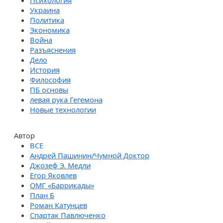
Психология
Украина
Политика
Экономика
Война
Разъяснения
Дело
История
Философия
ПБ основы
левая рука Гегемона
Новые технологии
Автор
Андрей Пашинин/Чумной Доктор
Джозеф Э. Медли
Егор Яковлев
ОМГ «Баррикады»
План Б
Роман Катунцев
Спартак Павлюченко