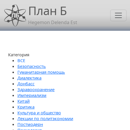
Перейти к основному содержанию
План Б
Hegemon Delenda Est
Категория
Безопасность
Гуманитарная помощь
Диалектика
Донбасс
Здравоохранение
Империализм
Китай
Критика
Культура и общество
Лекции по политэкономии
Постмодерн