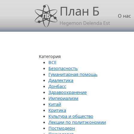
Перейти к основному содержанию
План Б
Осн
О нас
Hegemon Delenda Est
Категория
Безопасность
Гуманитарная помощь
Диалектика
Донбасс
Здравоохранение
Империализм
Китай
Критика
Культура и общество
Лекции по политэкономии
Постмодерн