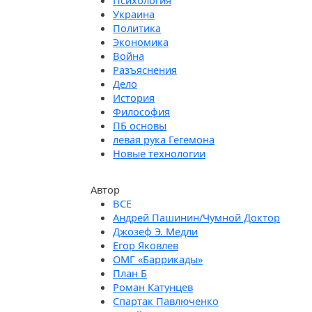
Психология
Украина
Политика
Экономика
Война
Разъяснения
Дело
История
Философия
ПБ основы
левая рука Гегемона
Новые технологии
Автор
Андрей Пашинин/Чумной Доктор
Джозеф Э. Медли
Егор Яковлев
ОМГ «Баррикады»
План Б
Роман Катунцев
Спартак Павлюченко