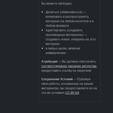
Вы можете свободно:
Делиться (обмениваться) —
копировать и распространять
материал на любом носителе и в
любом формате
Адаптировать (создавать
производные материалы) —
создавать новое, опираясь на этот
материал
в любых целях, включая
коммерческие.
Атрибуция
—
Вы должны обеспечить
соответствующее указание авторства
,
предоставить ссылку на лицензию
Сохранение Условий
— Публикуя
свои работы, основанные на наших
материалах, вы предоставляете их на
тех же условиях
CC BY-SA