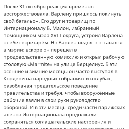
После 31 октября реакция временно
восторжествовала. Варлену пришлось покинуть
свой батальон. Его друг и товарищ по
Интернационалу Б. Малон, избранный
помощником мэра XVIII округа, устроил Варлена
к себе секретарём. Но Варлен недолго оставался
в мэрии: вскоре он перешёл в
продовольственную комиссию и открыл рабочую
столовую «Marmite» на улице Берцелиус. В эти
осенние и зимние месяцы он часто выступал в
Кордери на народных собраниях и в клубах,
разоблачая предательское поведение
правительства и требуя, чтобы вооружённые
рабочие взяли в свои руки руководство
обороной. И в эти месяцы среди части парижских
членов Интернационала продолжали
сохраняться соглашательские настроения и
оборонческие иллюзии: они считали возможным