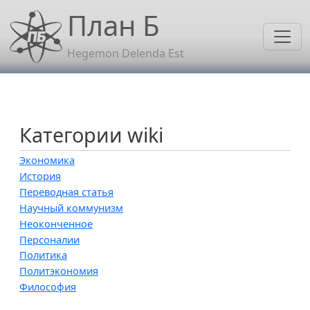
Перейти к основному содержанию
План Б
Hegemon Delenda Est
Категории wiki
Экономика
История
Переводная статья
Научный коммунизм
Неоконченное
Персоналии
Политика
Политэкономия
Философия