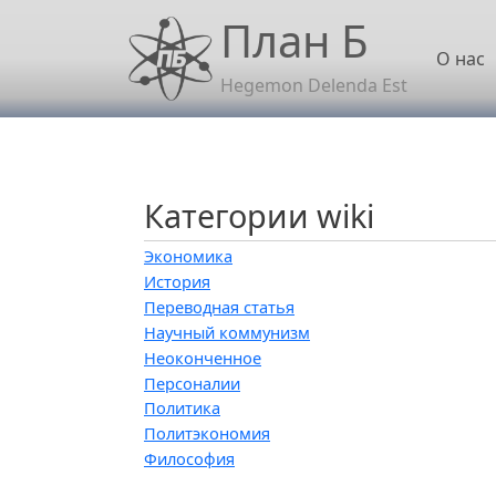
Перейти к основному содержанию
План Б
Осн
О нас
Hegemon Delenda Est
Категории wiki
Экономика
История
Переводная статья
Научный коммунизм
Неоконченное
Персоналии
Политика
Политэкономия
Философия