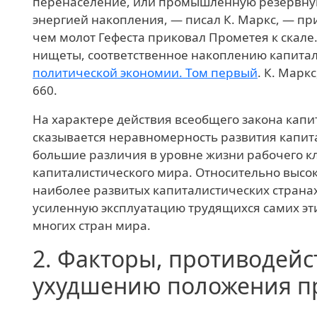
перенаселение, или промышленную резервную
энергией накопления, — писал К. Маркс, — пр
чем молот Гефеста приковал Прометея к скале
нищеты, соответственное накоплению капита
политической экономии. Том первый
. К. Маркс,
660.
На характере действия всеобщего закона кап
сказывается неравномерность развития капит
большие различия в уровне жизни рабочего кл
капиталистического мира. Относительно высо
наиболее развитых капиталистических странах
усиленную эксплуатацию трудящихся самих эти
многих стран мира.
2.
Факторы, противодей
ухудшению положения п