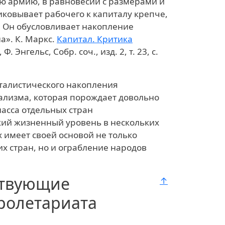
 армию, в равновесии с размерами и
иковывает рабочего к капиталу крепче,
. Он обусловливает накопление
ла».
К. Маркс.
Капитал. Критика
 Ф. Энгельс, Собр. соч., изд. 2, т. 23, с.
италистического накопления
ализма, которая порождает довольно
асса отдельных стран
кий жизненный уровень в нескольких
 имеет своей основой не только
х стран, но и ограбление народов
ствующие
↑
ролетариата