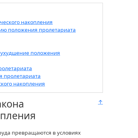
ческого накопления
ию положения пролетариата
 ухудшение положения
ролетариата
я пролетариата
ского накопления
акона
↑
опления
руда превращаются в условиях