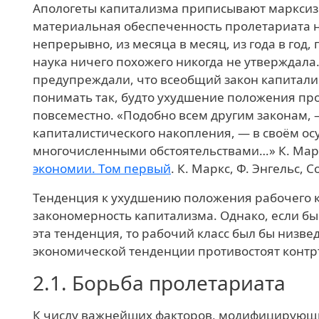
Апологеты капитализма приписывают марксиз
материальная обеспеченность пролетариата н
непрерывно, из месяца в месяц, из года в год,
наука ничего похожего никогда не утверждала
предупреждали, что всеобщий закон капитали
понимать так, будто ухудшение положения пр
повсеместно. «Подобно всем другим законам, 
капиталистического накопления, — в своём о
многочисленными обстоятельствами…»
К. Мар
экономии. Том первый
. К. Маркс, Ф. Энгельс, Соб
Тенденция к ухудшению положения рабочего к
закономерность капитализма. Однако, если бы
эта тенденция, то рабочий класс был бы низве
экономической тенденции противостоят конт
2.1.
Борьба пролетариата
К числу важнейших факторов, модифицирующи