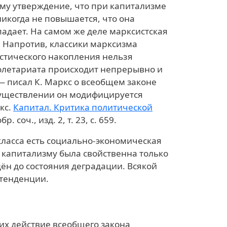
му утверждение, что при капитализме
икогда не повышается, что она
 падает. На самом же деле марксистская
. Напротив, классики марксизма
стического накопления нельзя
олетариата происходит непрерывно и
— писал К. Маркс о всеобщем законе
существлении он модифицируется
кс.
Капитал. Критика политической
р. соч., изд. 2, т. 23, с. 659.
ласса есть социально-экономическая
 капитализму была свойственна только
дён до состояния деградации. Всякой
ртенденции.
х действие всеобщего закона