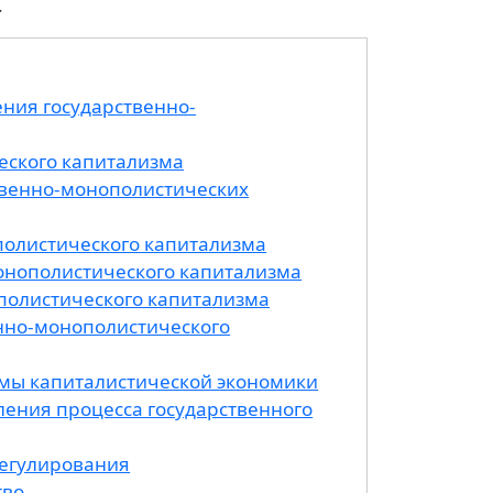
.
ния государственно-
еского капитализма
твенно-монополистических
олистического капитализма
онополистического капитализма
полистического капитализма
нно-монополистического
мы капиталистической экономики
ения процесса государственного
регулирования
тво