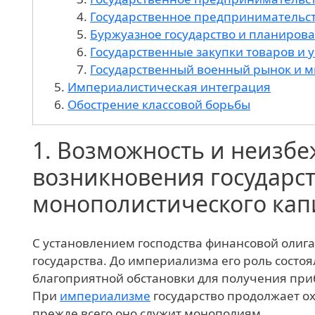
Государственное предпринимательс
Буржуазное государство и планиров
Государственные закупки товаров и у
Государственный военный рынок и 
Империалистическая интеграция
Обострение классовой борьбы
1.
Возможность и неизбе
возникновения государс
монополистического кап
С установлением господства финансовой олига
государства. До империализма его роль состо
благоприятной обстановки для получения при
При
империализме
государство продолжает ох
прежде всего оно служит монополиям.