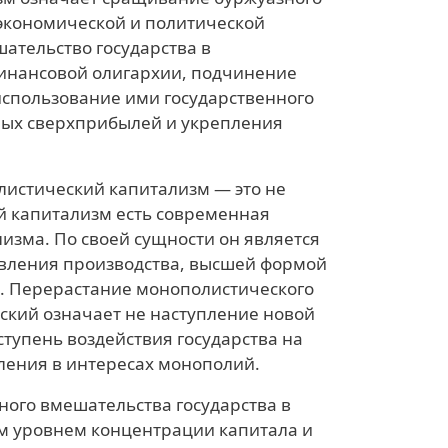
 экономической и политической
ательство государства в
финансовой олигархии, подчинение
использование ими государственного
ных сверхприбылей и укрепления
истический капитализм — это не
й капитализм есть современная
изма. По своей сущности он является
вления производства, высшей формой
. Перерастание монополистического
ский означает не наступление новой
ступень воздействия государства на
ления в интересах монополий.
ного вмешательства государства в
м уровнем концентрации капитала и