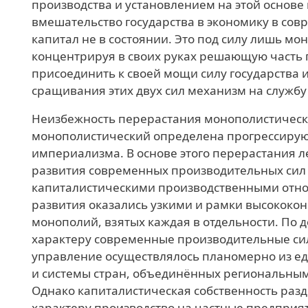
производства и установлением на этой основе
вмешательство государства в экономику в со
капитал не в состоянии. Это под силу лишь мо
концентрируя в своих руках решающую часть п
присоединить к своей мощи силу государства 
сращивания этих двух сил механизм на служб
Неизбежность перерастания монополистическо
монополистический определена прогрессиру
империализма. В основе этого перерастания л
развития современных производительных сил 
капиталистическими производственными отн
развития оказались узкими и рамки высококо
монополий, взятых каждая в отдельности. По 
характеру современные производительные сил
управление осуществлялось планомерно из ед
и системы стран, объединённых региональны
Однако капиталистическая собственность разд
характеру производство на частные предприя