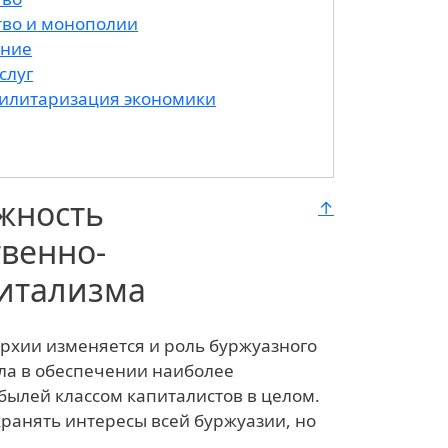
тво и монополии
ание
слуг
милитаризация экономики
жность
↑
твенно-
итализма
рхии изменяется и роль буржуазного
яла в обеспечении наиболее
былей классом капиталистов в целом.
ранять интересы всей буржуазии, но