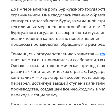
До империализма роль буржуазного государств
ограниченной. Она сводилась главным образом
конкурентоспособности буржуазии данной ст
тех или иных мер внешнеторговой политики. 
буржуазного государства сохраняются и усилив
возникновении качественно нового явления —
процессы производства, обращения и распреде
Тенденция к огосударствлению хозяйства —
го
проявляется и в экономически слаборазвитых 
Однако социально-экономическая природа тако
развитых капиталистических странах. Госуда
капитализм — характерная особенность импер
перезрел, достигнув высшей ступени капитал
производства, создавшей все необходимые м
перехода к социализму.
Государственно-монополистический капитали