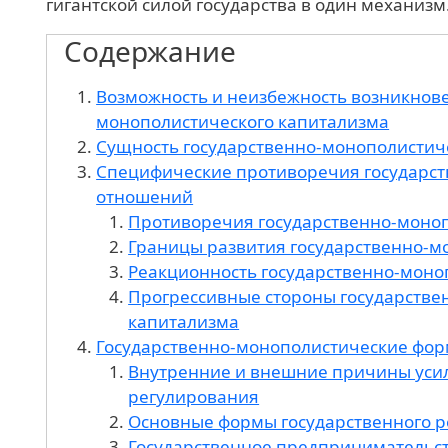
гигантской силой государства в один механизм
Содержание
Возможность и неизбежность возникнове
монополистического капитализма
Сущность государственно-монополистич
Специфические противоречия государс
отношений
Противоречия государственно-моноп
Границы развития государственно-м
Реакционность государственно-моно
Прогрессивные стороны государстве
капитализма
Государственно-монополистические фор
Внутренние и внешние причины усил
регулирования
Основные формы государственного 
Государственное предпринимательс