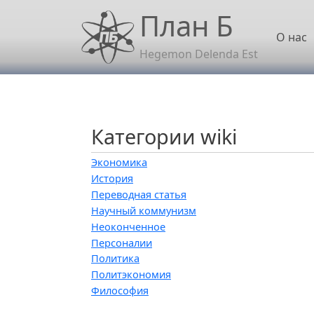
Перейти к основному содержанию
План Б
Осн
О нас
Hegemon Delenda Est
Категории wiki
Экономика
История
Переводная статья
Научный коммунизм
Неоконченное
Персоналии
Политика
Политэкономия
Философия