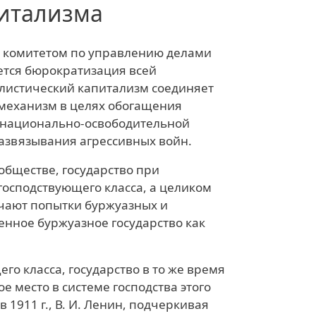
итализма
о комитетом по управлению делами
ется бюрократизация всей
листический капитализм соединяет
 механизм в целях обогащения
 национально-освободительной
развязывания агрессивных войн.
обществе, государство при
господствующего класса, а целиком
чают попытки буржуазных и
енное буржуазное государство как
его класса, государство в то же время
е место в системе господства этого
в 1911 г., В. И. Ленин, подчеркивая