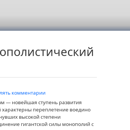
нополистический
влять комментарии
зм — новейшая ступень развития
ой характерны переплетение воедино
гнувших высокой степени
динение гигантской силы монополий с