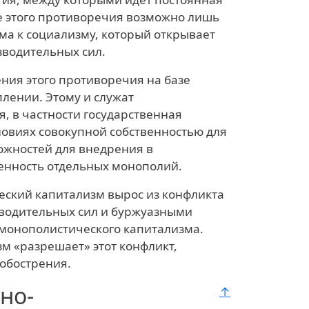
е этого противоречия возможно лишь
ма к социализму, который открывает
водительных сил.
ия этого противоречия на базе
плении. Этому и служат
, в частности государственная
ловиях совокупной собственностью для
ожностей для внедрения в
венность отдельных монополий.
еский капитализм вырос из конфликта
водительных сил и буржуазными
монополистического капитализма.
м «разрешает» этот конфликт,
 обострения.
но-
↑