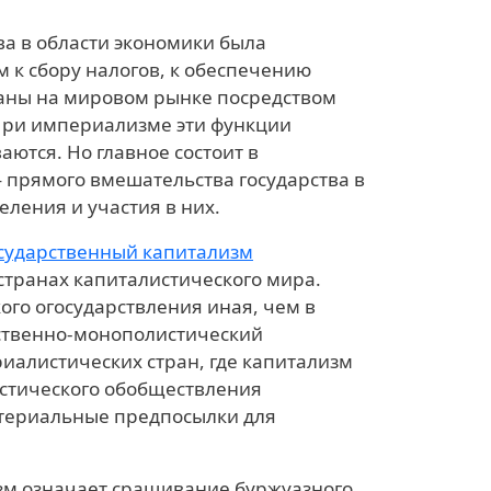
а в области экономики была
 к сбору налогов, к обеспечению
раны на мировом рынке посредством
При империализме эти функции
аются. Но главное состоит в
 прямого вмешательства государства в
ления и участия в них.
сударственный капитализм
странах капиталистического мира.
го огосударствления иная, чем в
рственно-монополистический
иалистических стран, где капитализм
истического обобществления
атериальные предпосылки для
зм означает сращивание буржуазного