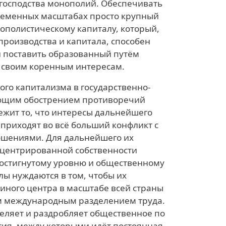
 господства монополий. Обеспечивать
временных масштабах просто крупный
нополистическому капиталу, который,
роизводства и капитала, способен
и поставить образованный путём
у своим коренным интересам.
го капитализма в государственно-
ющим обострением противоречий
ежит то, что интересы дальнейшего
приходят во всё больший конфликт с
ошениями. Для дальнейшего их
нцентрированной собственности
достигнутому уровню и общественному
ы нуждаются в том, чтобы их
иного центра в масштабе всей страны
м международным разделением труда.
еляет и раздробляет общественное по
тия, между которыми идёт постоянная