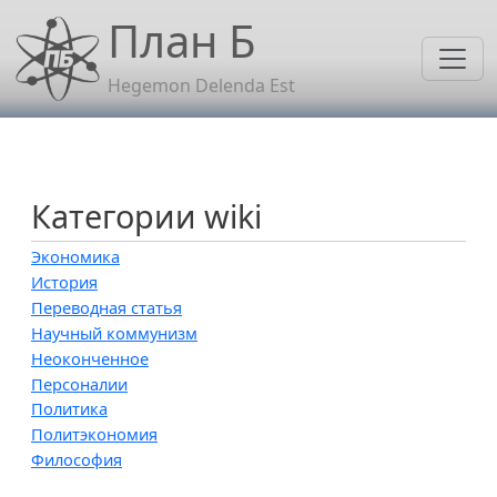
Перейти к основному содержанию
План Б
Hegemon Delenda Est
Категории wiki
Экономика
История
Переводная статья
Научный коммунизм
Неоконченное
Персоналии
Политика
Политэкономия
Философия