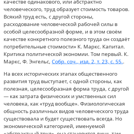
качестве одинакового, или абстрактно
человеческого, труд образует стоимость товаров.
Всякий труд есть, с другой стороны,
расходование человеческой рабочей силы в
особой целесообразной форме, и в этом своём
качестве конкретного полезного труда он создаёт
потребительные стоимости»
К. Маркс. Капитал.
Критика политической экономии. Том первый. К.
Маркс, Ф. Энгельс,
Собр. соч., изд. 2, т. 23, с. 55.
.
На всех исторических этапах общественного
развития труд выступает, с одной стороны, как
полезная, целесообразная форма труда, с другой
— как затрата физических и умственных сил
человека, как «труд вообще». Физиологическая
общность различных видов человеческого труда
существовала и будет существовать всегда. Но
экономической категорией, именуемой
«абстрактный труд», она становится лишь там,