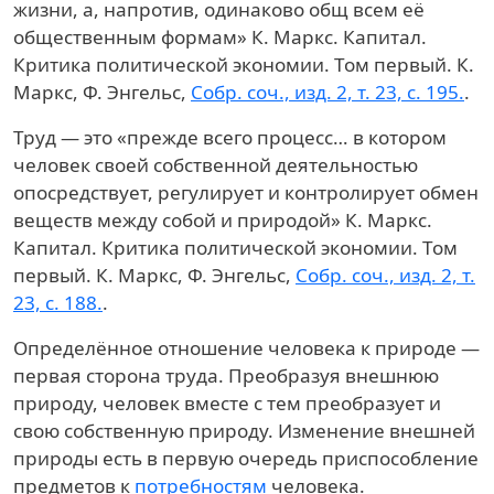
жизни, а, напротив, одинаково общ всем её
общественным формам»
К. Маркс. Капитал.
Критика политической экономии. Том первый. К.
Маркс, Ф. Энгельс,
Собр. соч., изд. 2, т. 23, с. 195.
.
Труд — это «прежде всего процесс… в котором
человек своей собственной деятельностью
опосредствует, регулирует и контролирует обмен
веществ между собой и природой»
К. Маркс.
Капитал. Критика политической экономии. Том
первый. К. Маркс, Ф. Энгельс,
Собр. соч., изд. 2, т.
23, с. 188.
.
Определённое отношение человека к природе —
первая сторона труда. Преобразуя внешнюю
природу, человек вместе с тем преобразует и
свою собственную природу. Изменение внешней
природы есть в первую очередь приспособление
предметов к
потребностям
человека.