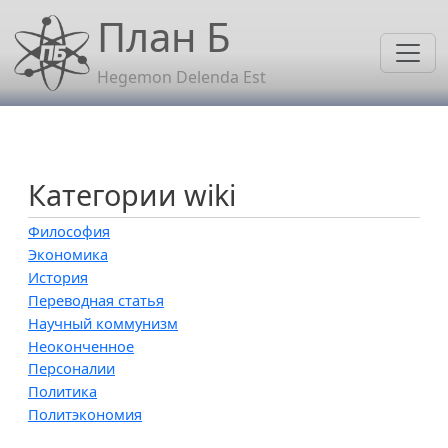
Перейти к основному содержанию
План Б
Hegemon Delenda Est
Категории wiki
Философия
Экономика
История
Переводная статья
Научный коммунизм
Неоконченное
Персоналии
Политика
Политэкономия