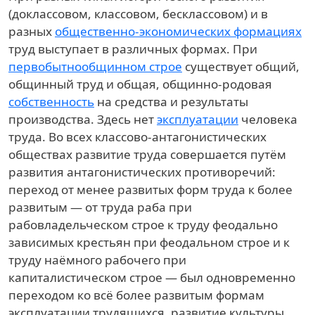
(доклассовом, классовом, бесклассовом) и в
разных
общественно-экономических формациях
труд выступает в различных формах. При
первобытнообщинном строе
существует общий,
общинный труд и общая, общинно-родовая
собственность
на средства и результаты
производства. Здесь нет
эксплуатации
человека
труда. Во всех классово-антагонистических
обществах развитие труда совершается путём
развития антагонистических противоречий:
переход от менее развитых форм труда к более
развитым — от труда раба при
рабовладельческом строе к труду феодально
зависимых крестьян при феодальном строе и к
труду наёмного рабочего при
капиталистическом строе — был одновременно
переходом ко всё более развитым формам
эксплуатации трудящихся, развитие культуры