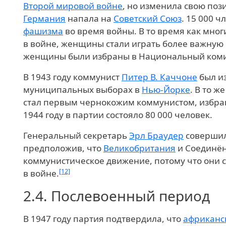
Второй мировой войне
, но изменила свою поз
Германия
напала на
Советский Союз
. 15 000 
фашизма
во время войны. В то время как мно
в войне, женщины стали играть более важную 
женщины были избраны в Национальный коми
В 1943 году коммунист
Питер В. Каччоне
был из
муниципальных выборах в
Нью-Йорке
. В то ж
стал первым чернокожим коммунистом, избран
1944 году в партии состояло 80 000 человек.
Генеральный секретарь
Эрл Браудер
совершил
предположив, что
Великобритания
и Соединё
коммунистическое движение, потому что они 
[12]
в войне.
2.4.
Послевоенный период
В 1947 году партия подтвердила, что
африканс