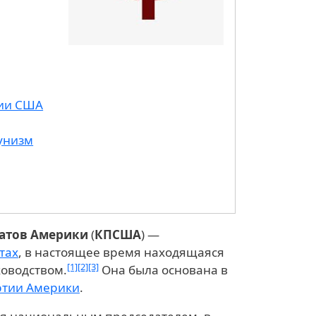
тии США
унизм
атов Америки
(
КПСША
) —
тах
, в настоящее время находящаяся
[1]
[2]
[3]
оводством.
Она была основана в
ртии Америки
.