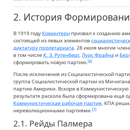
2.
История
Формировани
В 1919 году
Коминтерн
призвал к созданию ам
состоящей из левых элементов
социалистичес
диктатуру пролетариата
. 28 июля многие чле
в том числе
К. Э. Рутенберг
,
Луис Фрайна
и
Бер
[6]
сформировать новую партию.
После исключения из Социалистической парти
группа Социалистической партии из Мичиган
партию Америки. Вскоре в Коммунистическую 
результате раскола была сформирована ещё 
Коммунистическая рабочая партия
. КПА реши
[7]
нереволюционными партиями.
2.1.
Рейды Палмера