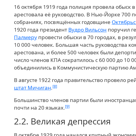
16 октября 1919 года полиция провела обыск в
арестовала её руководство. В Нью-Йорке 700 
собраниях, посвящённых годовщине
Октябрь
1920 года президент
Вудро Вильсон
поручил г
Палмеру
провести обыски в 70 городах, в резу
10 000 человек. Большая часть руководства к
арестована, и более 500 человек были депорт
число членов КПА сократилось с 60 000 до 10 0
объединились в Коммунистическую партию А
В августе 1922 года правительство провело р
[8]
штат Мичиган
.
Большинство членов партии были иностранцам
[9]
почти на 20 языках.
2.2.
Великая депрессия
В октябре 1929 года начался крупный экономи