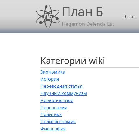
Перейти к основному содержанию
План Б
Осн
О нас
Hegemon Delenda Est
Категории wiki
Экономика
История
Переводная статья
Научный коммунизм
Неоконченное
Персоналии
Политика
Политэкономия
Философия