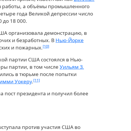
ез работы, а объёмы промышленного
четыре года Великой депрессии число
 до 18 000.
США организовала демонстрацию, в
очих и безработных. В
Нью-Йорке
[10]
ских и пожарных.
ой партии США состоялся в Нью-
еры партии, в том числе
Уильям З.
одились в тюрьме после попытки
[11]
имми Уокеру
.
на пост президента и получил более
ступала против участия США во