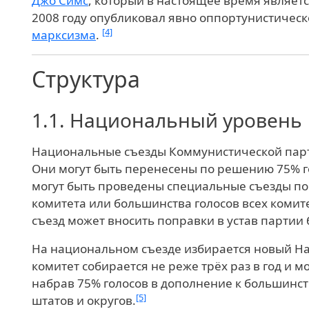
Джо Симс
, который в настоящее время являет
2008 году опубликовал явно оппортунистичес
[4]
марксизма
.
Структура
1.1.
Национальный уровень
Национальные съезды Коммунистической парти
Они могут быть перенесены по решению 75% г
могут быть проведены специальные съезды п
комитета или большинства голосов всех комит
съезд может вносить поправки в устав партии
На национальном съезде избирается новый Н
комитет собирается не реже трёх раз в год и м
набрав 75% голосов в дополнение к большинст
[5]
штатов и округов.