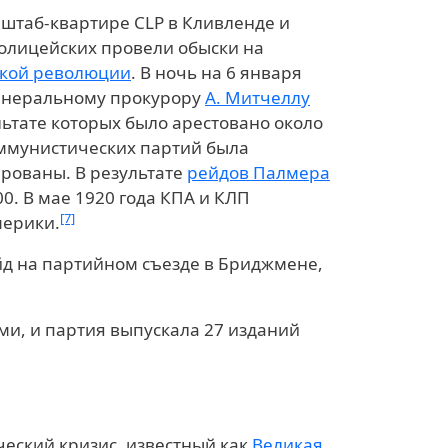
 штаб-квартире CLP в Кливленде и
полицейских провели обыски на
ской революции
. В ночь на 6 января
енеральному прокурору
А. Митчеллу
льтате которых было арестовано около
оммунистических партий была
ированы. В результате
рейдов Палмера
00. В мае 1920 года КПА и КЛП
[7]
мерики.
ейд на партийном съезде в Бриджмене,
и, и партия выпускала 27 изданий
ческий кризис, известный как
Великая