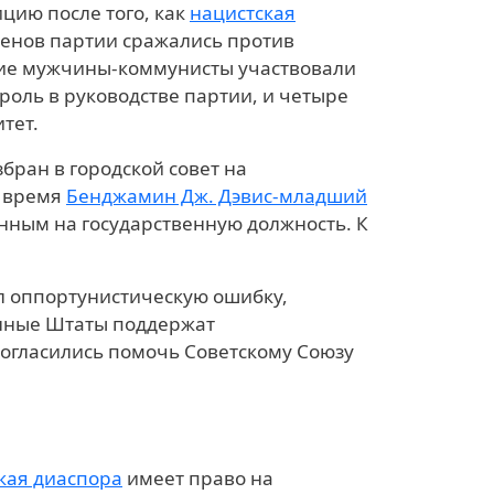
ицию после того, как
нацистская
членов партии сражались против
гие мужчины-коммунисты участвовали
роль в руководстве партии, и четыре
тет.
бран в городской совет на
е время
Бенджамин Дж. Дэвис-младший
ным на государственную должность. К
 оппортунистическую ошибку,
нные Штаты поддержат
согласились помочь Советскому Союзу
кая диаспора
имеет право на