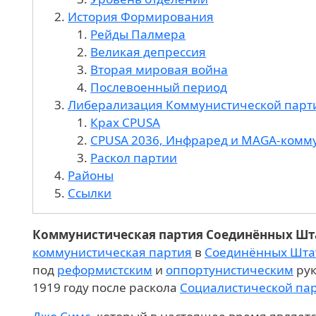
История
Формирования
Рейды Палмера
Великая депрессия
Вторая мировая война
Послевоенный период
Либерализация Коммунистической пар
Крах CPUSA
CPUSA 2036,
Инфраред и MAGA-комм
Раскол партии
Районы
Ссылки
Коммунистическая партия Соединённых Шт
коммунистическая партия
в
Соединённых Шта
под
реформистским
и
оппортунистическим
рук
1919 году после раскола
Социалистической па