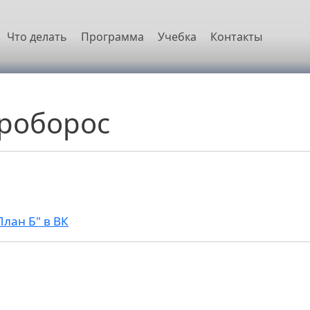
овная навигация
Что делать
Программа
Учебка
Контакты
уроборос
План Б" в ВК