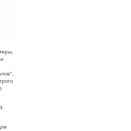
меры,
 и
лов",
трого
ю
й
для