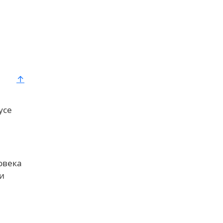
↑
усе
овека
и