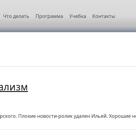
овная навигация
Что делать
Программа
Учебка
Контакты
еализм
рского. Плохие новости-ролик удален Ильей. Хорошие н