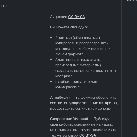
акты
Лицензия
CC BY-SA
Вы можете свободно:
Делиться (обмениваться) —
копировать и распространять
материал на любом носителе и в
любом формате
Адаптировать (создавать
производные материалы) —
создавать новое, опираясь на этот
материал
в любых целях, включая
коммерческие.
Атрибуция
—
Вы должны обеспечить
соответствующее указание авторства
,
предоставить ссылку на лицензию
Сохранение Условий
— Публикуя
свои работы, основанные на наших
материалах, вы предоставляете их на
тех же условиях
CC BY-SA