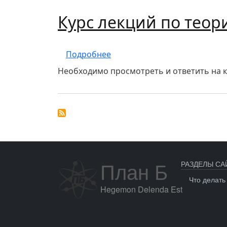
Курс лекций по теор
о Курс лекций по теории по
Подробнее
Необходимо просмотреть и ответить на 
План Б
РАЗДЕЛЫ СА
Что делать
Hegemon Delenda Est