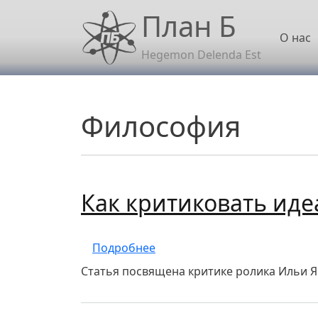
Перейти к основному содержанию
План Б
Осн
О нас
Hegemon Delenda Est
Философия
Как критиковать ид
о Как критиковать идеализм
Подробнее
Статья посвящена критике ролика Ильи Я