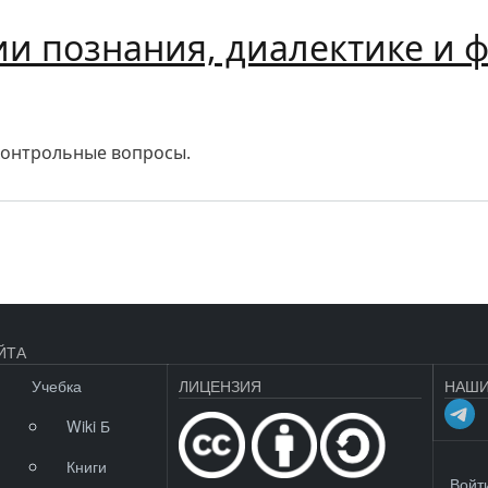
ии познания, диалектике и
знания, диалектике и философии
контрольные вопросы.
ЙТА
Учебка
ЛИЦЕНЗИЯ
НАШИ
Wiki Б
Книги
МЕНЮ 
Войт