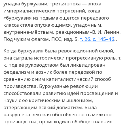
упадка буржуазии; третья эпоха — эпоха
империалистических потрясений, когда
«буржуазия из подымающегося передового
класса стала опускающимся, упадочным,
внутренне-мёртвым, реакционным»
В. И. Ленин.
Под чужим флагом. ПСС, изд. 5,
т. 26, с. 145–46
.
.
Когда буржуазия была революционной силой,
она сыграла исторически прогрессивную роль, т.
к. под её руководством был ликвидирован
феодализм и возник более передовой по
сравнению с ним капиталистический способ
производства. Буржуазные революции
способствовали развитию идей просвещения и
науки с её критическим мышлением,
отвергающим всякий догматизм. Была
разрушена вековая обособленность мелкого
производства, происходило обобществление