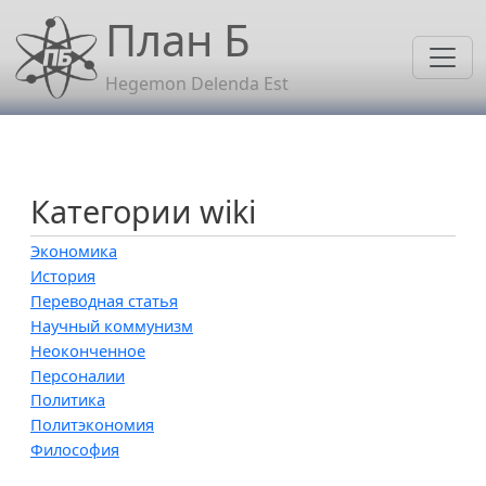
Перейти к основному содержанию
План Б
Hegemon Delenda Est
Категории wiki
Экономика
История
Переводная статья
Научный коммунизм
Неоконченное
Персоналии
Политика
Политэкономия
Философия