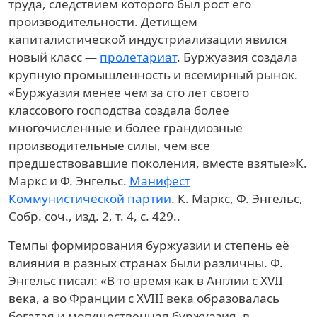
труда, следствием которого был рост его
производительности. Детищем
капиталистической индустриализации явился
новый класс —
пролетариат
. Буржуазия создала
крупную промышленность и всемирный рынок.
«Буржуазия менее чем за сто лет своего
классового господства создала более
многочисленные и более грандиозные
производительные силы, чем все
предшествовавшие поколения, вместе взятые»
К.
Маркс и Ф. Энгельс.
Манифест
Коммунистической партии
. К. Маркс, Ф. Энгельс,
Собр. соч., изд. 2, т. 4, с. 429.
.
Темпы формирования буржуазии и степень её
влияния в разных странах были различны. Ф.
Энгельс писал: «В то время как в Англии с XVII
века, а во Франции с XVIII века образовалась
богатая и могущественная буржуазия, в