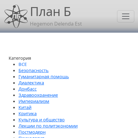
Перейти к основному содержанию
План Б
Hegemon Delenda Est
Категория
Безопасность
Гуманитарная помощь
Диалектика
Донбасс
Здравоохранение
Империализм
Китай
Критика
Культура и общество
Лекции по политэкономии
Постмодерн