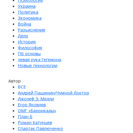
Психология
Украина
Политика
Экономика
Война
Разъяснения
Дело
История
Философия
ПБ основы
левая рука Гегемона
Новые технологии
Автор
Андрей Пашинин/Чумной Доктор
Джозеф Э. Медли
Егор Яковлев
ОМГ «Баррикады»
План Б
Роман Катунцев
Спартак Павлюченко