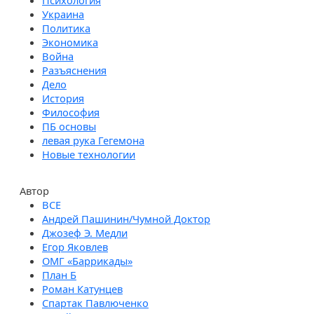
Психология
Украина
Политика
Экономика
Война
Разъяснения
Дело
История
Философия
ПБ основы
левая рука Гегемона
Новые технологии
Автор
Андрей Пашинин/Чумной Доктор
Джозеф Э. Медли
Егор Яковлев
ОМГ «Баррикады»
План Б
Роман Катунцев
Спартак Павлюченко