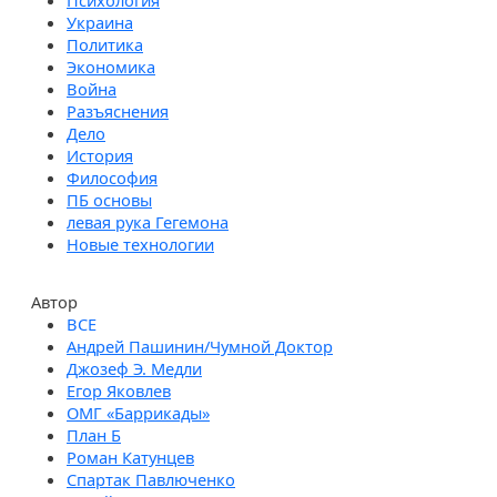
Психология
Украина
Политика
Экономика
Война
Разъяснения
Дело
История
Философия
ПБ основы
левая рука Гегемона
Новые технологии
Автор
Андрей Пашинин/Чумной Доктор
Джозеф Э. Медли
Егор Яковлев
ОМГ «Баррикады»
План Б
Роман Катунцев
Спартак Павлюченко