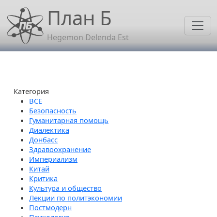
Перейти к основному содержанию
План Б
Hegemon Delenda Est
Категория
Безопасность
Гуманитарная помощь
Диалектика
Донбасс
Здравоохранение
Империализм
Китай
Критика
Культура и общество
Лекции по политэкономии
Постмодерн