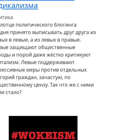
дикализма
итика
олотце политического блогинга
одня принято выписывать друг друга из
ых в левые, а из левых в правые.
вые защищают общественные
боды и порой даже жёстко критикуют
итализм. Левые поддерживают
рессивные меры против отдельных
горий граждан, зачастую, по
щественному цензу. Так что же с ними
ми стало?