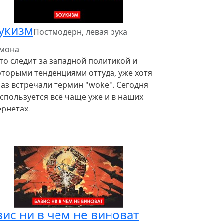
укизм
Постмодерн, левая рука
емона
кто следит за западной политикой и
оторыми тенденциями оттуда, уже хотя
раз встречали термин "woke". Сегодня
спользуется всё чаще уже и в наших
ернетах.
зис ни в чем не виноват