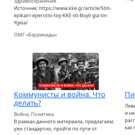
Здравоохранение
Источник: https://www.kke.gr/article/Stin-
epikairi-eperotisi-toy-KKE-sti-Boyli-gia-tin-
Ygeia/
ОМГ «Баррикады»
Коммунисты и война. Что
Пи
делать?
Лев
и не
Война, Политика
расп
В рамках данного материала, предлагаем,
как 
уже стандартно, пройти по пути от