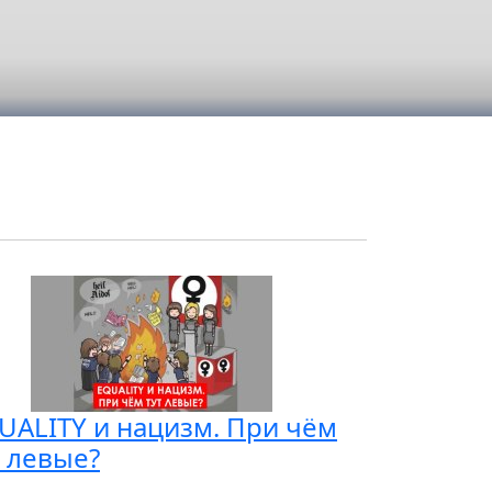
UALITY и нацизм. При чём
т левые?