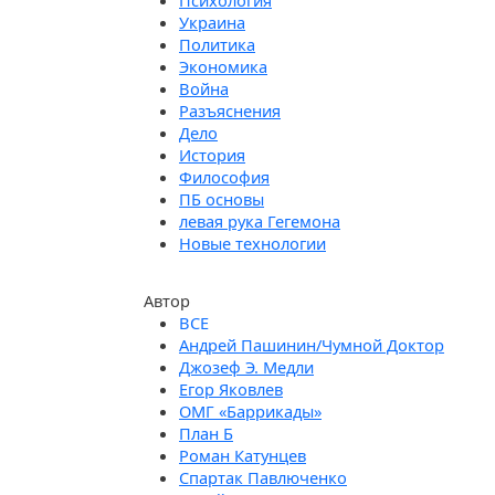
Психология
Украина
Политика
Экономика
Война
Разъяснения
Дело
История
Философия
ПБ основы
левая рука Гегемона
Новые технологии
Автор
Андрей Пашинин/Чумной Доктор
Джозеф Э. Медли
Егор Яковлев
ОМГ «Баррикады»
План Б
Роман Катунцев
Спартак Павлюченко