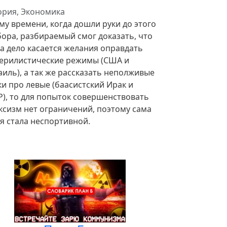
ория, Экономика
му времени, когда дошли руки до этого
бора, разбираемый смог доказать, что
да дело касается желания оправдать
ерилистические режимы (США и
иль), а так же рассказать неполживые
и про левые (баасистский Ирак и
Р), то для попыток совершенствовать
ксизм нет ограничений, поэтому сама
я стала неспортивной.