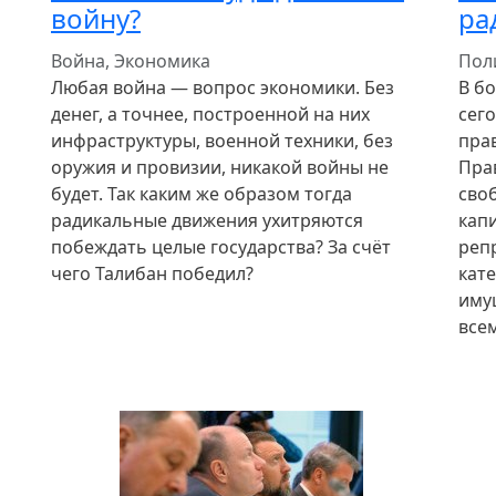
войну?
ра
Война, Экономика
Пол
Любая война — вопрос экономики. Без
В б
денег, а точнее, построенной на них
сег
инфраструктуры, военной техники, без
прав
оружия и провизии, никакой войны не
Пра
будет. Так каким же образом тогда
сво
радикальные движения ухитряются
кап
побеждать целые государства? За счёт
реп
чего Талибан победил?
кате
иму
все