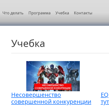
овная навигация
Что делать
Программа
Учебка
Контакты
Учебка
Несовершенство
EQ
совершенной конкуренции
ту