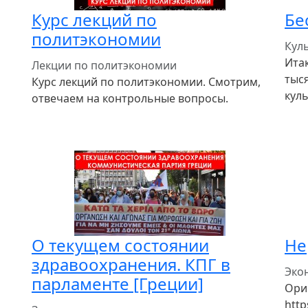
Курс лекций по
Бе
политэкономии
Кул
Ита
Лекции по политэкономии
тыс
Курс лекций по политэкономии. Смотрим,
кул
отвечаем на контрольные вопросы.
О текущем состоянии
Не
здравоохранения. КПГ в
Эко
парламенте [Греции]
Ори
http