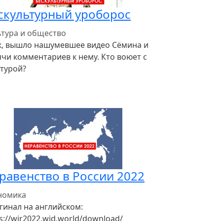
скультурный уроборос
ьтура и общество
к, вышло нашумевшее видео Сёмина и
ячи комментариев к нему. Кто воюет с
ьтурой?
равенство в России 2022
номика
гинал на английском:
s://wir2022.wid.world/download/