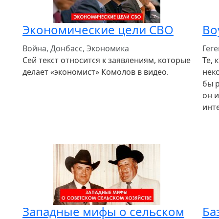
Экономические цели СВО
Во
Война, Донбасс, Экономика
Гег
Сей текст относится к заявлениям, которые
Те, 
делает «экономист» Комолов в видео.
нек
бы 
он и
инт
Западные мифы о сельском
Ба