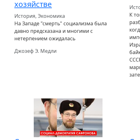
хозяйстве
Ист
К то
История, Экономика
раз
На Западе "смерть" социализма была
ког
давно предсказана и многими с
имп
нетерпением ожидалась
Изра
Джозеф Э. Медли
байк
ССС
мар
зате