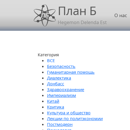
Перейти к основному содержанию
План Б
Осн
О нас
Hegemon Delenda Est
Категория
Безопасность
Гуманитарная помощь
Диалектика
Донбасс
Здравоохранение
Империализм
Китай
Критика
Культура и общество
Лекции по политэкономии
Постмодерн